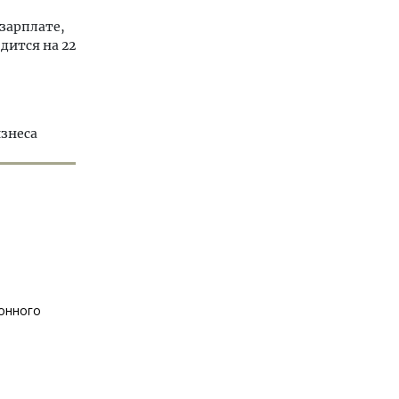
 зарплате,
дится на 22
изнеса
ионного