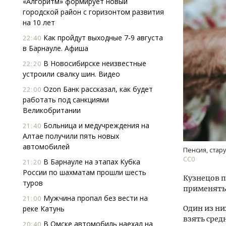
«Алгоритм» формирует новый
городской район с горизонтом развития
на 10 лет
Как пройдут выходные 7-9 августа
22:40
в Барнауле. Афиша
В Новосибирске неизвестные
22:20
устроили свалку шин. Видео
Ozon Банк рассказал, как будет
22:00
работать под санкциями
Великобритании
Больница и медучреждения на
21:40
Алтае получили пять новых
автомобилей
Пенсия, стар
CC0
В Барнауле на этапах Кубка
21:20
России по шахматам прошли шесть
Кузнецов п
туров
применять
Мужчина пропал без вести на
21:00
реке Катунь
Один из ни
взять сред
В Омске автомобиль наехал на
20:40