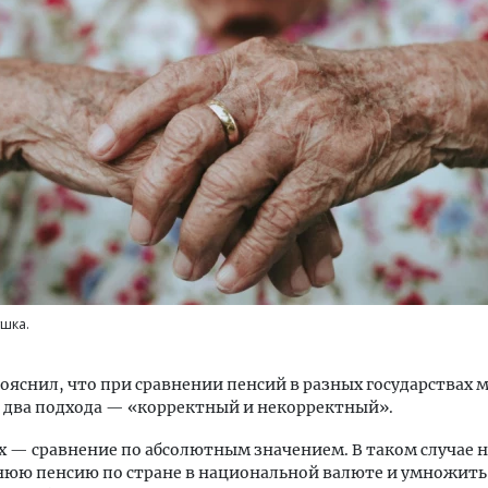
Архитектурный код начин
земли. Мощение крупно
плитами становится нов
стандартом благоустрой
СТРОИТЕЛЬСТВО
ушка.
ояснил, что при сравнении пенсий в разных государствах
 два подхода — «корректный и некорректный».
х — сравнение по абсолютным значением. В таком случае 
нюю пенсию по стране в национальной валюте и умножить