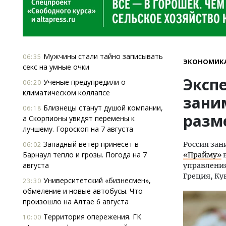
Мужчины стали тайно записывать
06:35
ЭКОНОМИК
секс на умные очки
Экспе
Ученые предупредили о
06:20
климатическом коллапсе
зани
Близнецы станут душой компании,
06:18
разм
а Скорпионы увидят перемены к
лучшему. Гороскоп на 7 августа
Западный ветер принесет в
Россия зан
06:02
Барнаул тепло и грозы. Погода на 7
«Прайму»
в
августа
управления
Греция, Ку
Университетский «бизнесмен»,
23:30
обмеление и новые автобусы. Что
произошло на Алтае 6 августа
Территория опережения. ГК
10:00