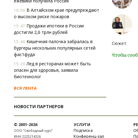
ежевики получила Россия
В Алтайском крае предупреждают
16:00
о высоком риске пожаров
Продажи ипотеки в России
15:47
достигли 2,6 трлн рублей
Кишечная палочка забралась в
15:40
Сюжет:
бургеры нескольких популярных сетей
фастфуда
Чтобы сооб
Лед в ресторанах может быть
15:20
опасен для здоровья, заявила
биотехнолог
ВСЯ ЛЕНТА
НОВОСТИ ПАРТНЕРОВ
© 2001-2026
УСЛУГИ
Р
Подписка
Об
ООО “Свободный курс”
Конференц-зал
П
ИНН 2225214326