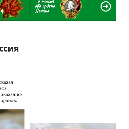
ссия
сказал
ета
 оказались
Израиль.