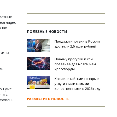
разных
 наглядно
анах
ПОЛЕЗНЫЕ НОВОСТИ
Продажи ипотеки в России
достигли 2,6 трлн рублей
рия и
Почему прогулки и сон
полезнее для мозга, чем
ым
кроссворды
Какие алтайские товары и
услуги стали самыми
качественными в 2026 году
 он уже
 а с
РАЗМЕСТИТЬ НОВОСТЬ
уровень