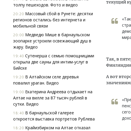
текущий ку
толпу пешеходов. Фото и видео
Массовый сбой в Рунете: десятки
20:20
«Так
регионов остались без интернета и
стра
мобильной связи
демо
Медведю Мише в барнаульском
20:00
мира
зоопарке устроили освежающий душ в
жару. Видео
Сутенерша с семью помощницами
19:40
Так, в пят
открыла две сауны для интим-услуг в
Финляндия
Бийске
В Алтайском селе деревья
А вот втор
19:20
повалил ураган. Видео
значениям
Екатерина Андреева отдыхает на
19:00
Алтае на вилле за 87 тысяч рублей в
«Пре
сутки. Видео
пенс
сего
В барнаульской галерее
18:40
дохо
откроется выставка портретов Рублева
Крайизбирком на Алтае отказал
18:20