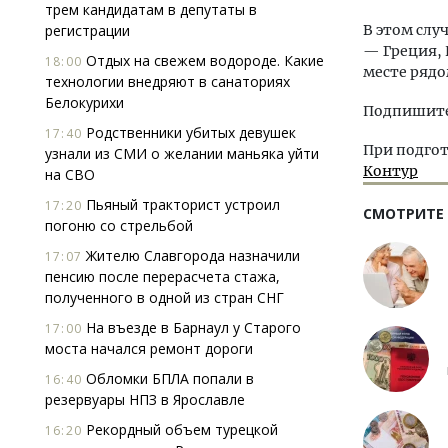
трем кандидатам в депутаты в
регистрации
В этом слу
— Греция, 
Отдых на свежем водороде. Какие
18:00
месте рядо
технологии внедряют в санаториях
Белокурихи
Подпишитес
Родственники убитых девушек
17:40
При подгот
узнали из СМИ о желании маньяка уйти
Контур
на СВО
Пьяный тракторист устроил
17:20
СМОТРИТЕ
погоню со стрельбой
Жителю Славгорода назначили
17:07
пенсию после перерасчета стажа,
полученного в одной из стран СНГ
На въезде в Барнаул у Старого
17:00
моста начался ремонт дороги
Обломки БПЛА попали в
16:40
резервуары НПЗ в Ярославле
Рекордный объем турецкой
16:20