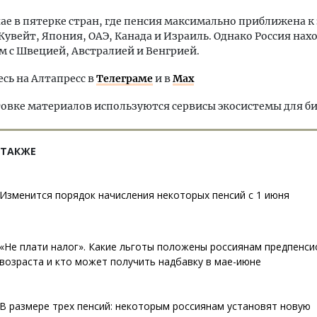
чае в пятерке стран, где пенсия максимально приближена к
Кувейт, Япония, ОАЭ, Канада и Израиль. Однако Россия нахо
м с Швецией, Австралией и Венгрией.
ь на Алтапресс в
Телеграме
и в
Max
овке материалов используются сервисы экосистемы для б
 ТАКЖЕ
Изменится порядок начисления некоторых пенсий с 1 июня
«Не плати налог». Какие льготы положены россиянам предпенс
возраста и кто может получить надбавку в мае-июне
В размере трех пенсий: некоторым россиянам установят новую