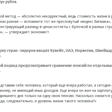
рс рубля.
ой метод — абсолютно некорректный, ведь стоимость жизни в 
нах разная — вспомните тот же пресловутый «индекс бигмака»,
нстрирующий разницу в ценах котлеты с булочкой в разных стр
», — утверждает экономист.
ерку стран-лидеров входят Кувейт, ОАЭ, Норвегия, Швейца
.
ой подход предусматривает сравнение пенсий по отдельн
.
дставим себе человека, который еще вчера работал, а сегодня
ионер, не имеющий иных доходов. Еще вчера он жил на зарплату,
дняшнего дня только на одну свою пенсию. Насколько снизится 
да, следовательно, и уровень жизни такого человека?»