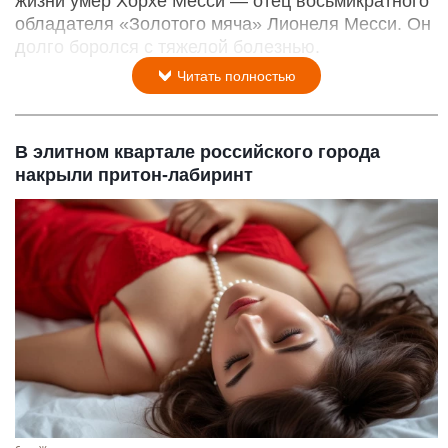
жизни умер Хорхе Месси — отец восьмикратного
обладателя «Золотого мяча» Лионеля Месси. Он
долго боролся с тяжелой болезнью.
Читать полностью
В элитном квартале российского города
накрыли притон-лабиринт