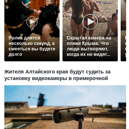
Ролик длится
Скрытая камера на
Р
несколько секунд, а
пляже Крыма: Что
с
смеяться вы будете
люди вытворяют,
б
долго
когда их не видят...
у
Жителя Алтайского края будут судить за
установку видеокамеры в примерочной