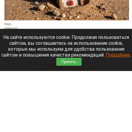
Жара
Нейросети
8 августа 2026 в 18:05
На сайте используются cookie. Продолжая пользоваться
сайтом, вы соглашаетесь на использование cookie,
Синоптики предупреждают, что с 9 по 13 августа
которые мы используем для удобства пользования
Алтайский край местами накроет аномальный
сайтом и повышения качества рекомендаций.
Подробнее
.
зной.
Принять
Читать полностью
Штукатурка с потолка едва не рухнула на
жительницу барнаульской многоэтажки.
Жалобы на УК