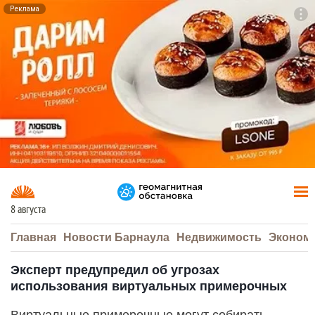
Реклама
To
F7
8 августа
Главная
Новости Барнаула
Недвижимость
Эконом
Эксперт предупредил об угрозах
использования виртуальных примерочных
Виртуальные примерочные могут собирать