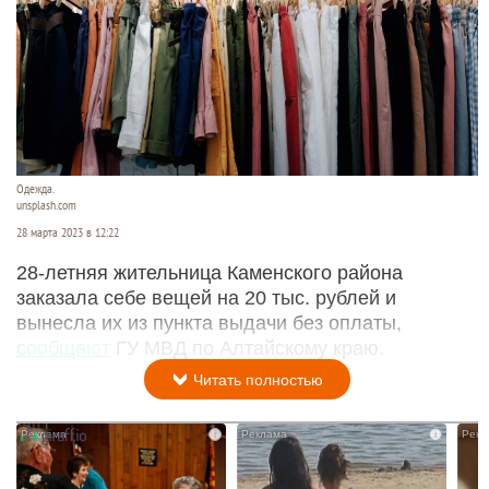
Одежда.
unsplash.com
28 марта 2023 в 12:22
28-летняя жительница Каменского района
заказала себе вещей на 20 тыс. рублей и
вынесла их из пункта выдачи без оплаты,
сообщают
ГУ МВД по Алтайскому краю.
Читать полностью
i
i