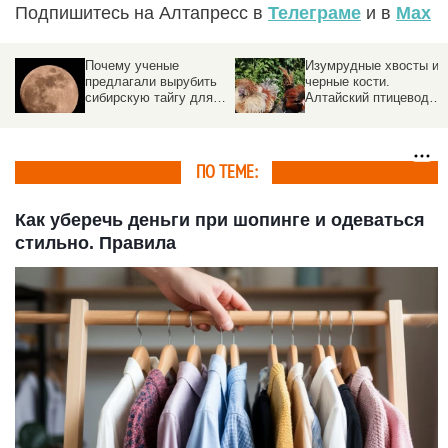
Подпишитесь на Алтапресс в
Телеграме
и в
Max
Почему ученые
Изумрудные хвосты и
предлагали вырубить
черные кости.
сибирскую тайгу для
Алтайский птицевод
общения с
разводит редчайшие
инопланетянами
породы кур со всего
мира
ПО ТЕМЕ:
Как уберечь деньги при шопинге и одеваться
стильно. Правила