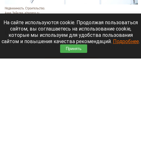
Недвижимость. Строительство.
Анна Зайкова, altapress.ru
10 августа 2026 в 10:10
На сайте используются cookie. Продолжая пользоваться
сайтом, вы соглашаетесь на использование cookie,
В России снова начали дорожать строительные
которые мы используем для удобства пользования
материалы, несмотря на стабилизацию в начале
сайтом и повышения качества рекомендаций.
Подробнее
.
года. Особенно выросли цены на арматуру и
Принять
битум,
сообщает
ТАСС.
Читать полностью
Теплые и сухие дни придут в Барнаул на
предстоящей неделе. Прогноз