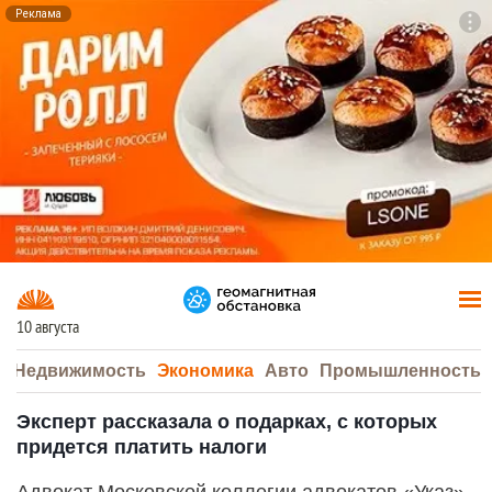
Реклама
To
F7
10 августа
а
Недвижимость
Экономика
Авто
Промышленность
Эксперт рассказала о подарках, с которых
придется платить налоги
Адвокат Московской коллегии адвокатов «Указ»