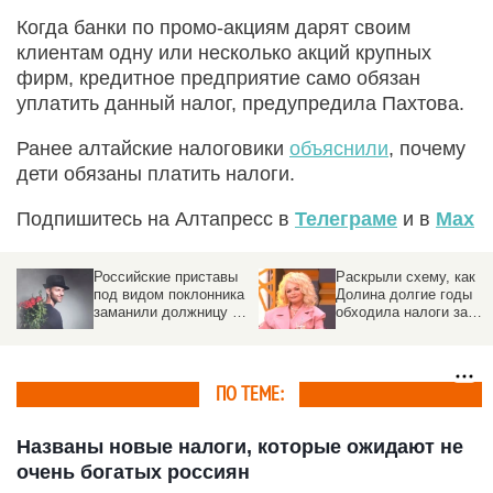
Когда банки по промо-акциям дарят своим
клиентам одну или несколько акций крупных
фирм, кредитное предприятие само обязан
уплатить данный налог, предупредила Пахтова.
Ранее алтайские налоговики
объяснили
, почему
дети обязаны платить налоги.
Подпишитесь на Алтапресс в
Телеграме
и в
Max
Раскрыли схему, как
Ларису Долину
а
Долина долгие годы
уличили в неуплате
обходила налоги за
налогов
тайный дворец
ПО ТЕМЕ:
Названы новые налоги, которые ожидают не
очень богатых россиян