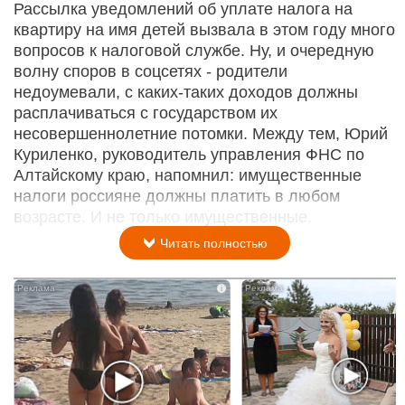
Рассылка уведомлений об уплате налога на
квартиру на имя детей вызвала в этом году много
вопросов к налоговой службе. Ну, и очередную
волну споров в соцсетях - родители
недоумевали, с каких-таких доходов должны
расплачиваться с государством их
несовершеннолетние потомки. Между тем, Юрий
Куриленко, руководитель управления ФНС по
Алтайскому краю, напомнил: имущественные
налоги россияне должны платить в любом
возрасте. И не только имущественные.
Читать полностью
i