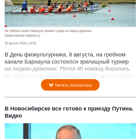
На гребном канале Барнаула прошел турнир на лодках-драконах.
Предоставлено altapress.ru
10 августа 2026 в 10:50
В День физкультурника, 8 августа, на гребном
канале Барнаула состоялся зрелищный турнир
на лодках-драконах. Почти 40 команд боролись
за «Кубок Начальника Западно-Сибирской РЖД».
Читать полностью
В Новосибирске все готово к приезду Путина.
Видео