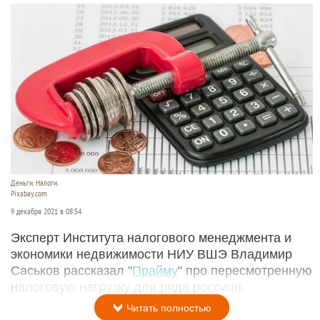
Деньги. Налоги.
Pixabay.com
9 декабря 2021 в 08:54
Эксперт Института налогового менеджмента и
экономики недвижимости НИУ ВШЭ Владимир
Саськов рассказал "
Прайму
" про пересмотренную
налоговую нагрузку для ряда россиян.
Читать полностью