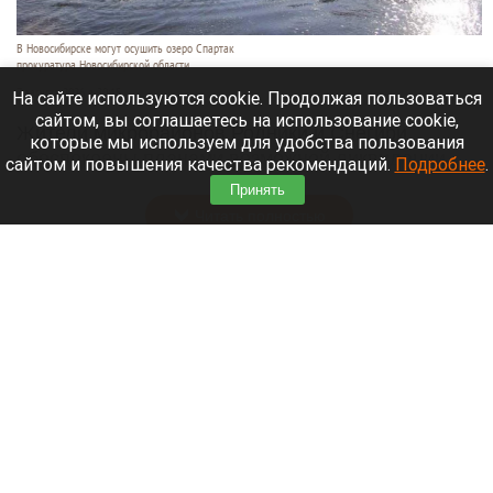
В Новосибирске могут осушить озеро Спартак
прокуратура Новосибирской области
7 августа 2026 в 20:15
На сайте используются cookie. Продолжая пользоваться
сайтом, вы соглашаетесь на использование cookie,
Жители микрорайонов Родники и Снегири
которые мы используем для удобства пользования
обеспокоены планами возможной ликвидации
сайтом и повышения качества рекомендаций.
Подробнее
.
озера Спартак.
Принять
Читать полностью
В Барнауле застройщик уничтожил
многолетние деревья. Фото