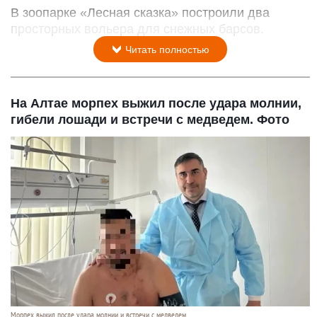
В зоопарке «Лесная сказка» построили два
просторных вольера для снежных барсов.
Читать полностью
На Алтае морпех выжил после удара молнии,
гибели лошади и встречи с медведем. Фото
Морпех выжил после удара молнии и встречи с медведем