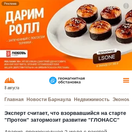
Реклама
To
F7
8 августа
Главная
Новости Барнаула
Недвижимость
Эконом
Эксперт считает, что взорвавшийся на старте
"Протон" затормозит развитие "ГЛОНАСС"
Авария, произошедшая 2 июля с ракетой-