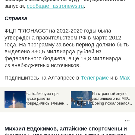
запуски,
сообщает astronews.ru
.
Справка
ФЦП "ГЛОНАСС" на 2012-2020 годы была
утверждена правительством РФ в марте 2012
года. На программу за весь период должно быть
выделено 330,5 миллиарда рублей из
федерального бюджета, еще 19,8 миллиарда —
из внебюджетных источников.
Подпишитесь на Алтапресс в
Телеграме
и в
Max
На Байконуре при
На странный звук с
пуске ракеты
застрявшего на МКС
повредились элементы
Boeing пожаловался
стартового стола
астронавт
Михаил Евдокимов, алтайские спортсмены и