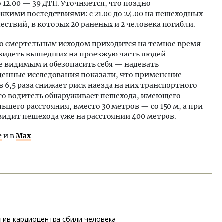
о 12.00 — 39 ДТП. Уточняется, что поздно
жкими последствиями: с 21.00 до 24.00 на пешеходных
ествий, в которых 20 раненых и 2 человека погибли.
 со смертельным исходом приходится на темное время
 увидеть вышедших на проезжую часть людей.
е видимым и обезопасить себя — надевать
енные исследования показали, что применение
 6,5 раза снижает риск наезда на них транспортного
 что водитель обнаруживает пешехода, имеющего
шего расстояния, вместо 30 метров — со 150 м, а при
видит пешехода уже на расстоянии 400 метров.
е
и в
Max
тив кардиоцентра сбили человека