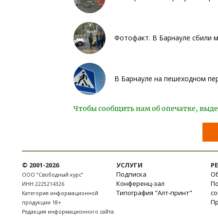
Фотофакт. В Барнауле сбили 
В Барнауле на пешеходном пе
Чтобы сообщить нам об опечатке, выде
© 2001-2026
УСЛУГИ
Р
Подписка
Об
ООО “Свободный курс”
Конференц-зал
П
ИНН 2225214326
Типография "Алт-принт"
с
Категория информационной
П
продукции 18+
Редакция информационного сайта