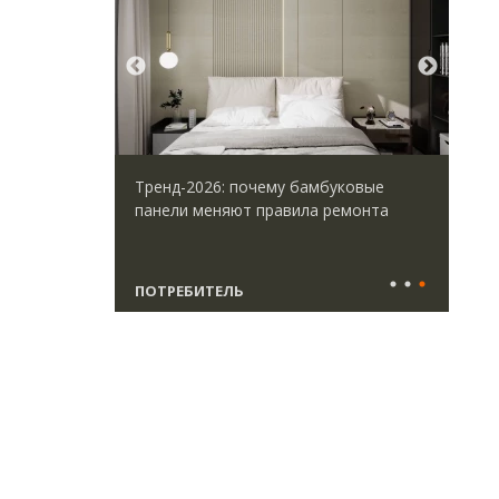
».
Тренд-2026: почему бамбуковые
Тих
омпании —
панели меняют правила ремонта
ИЖС
ификации,
не 
специалистов
ПОТРЕБИТЕЛЬ
СТ