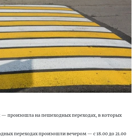
я гавань для инвестиций. Рынок
«Мы видим живой интерес
Алтайского края замедлился, но
Руководитель газовой к
становился
об итогах пяти лет догаз
вакансиях и подготовке 
ОИТЕЛЬСТВО
ЭНЕРГЕТИКА
й — произошла на пешеходных переходах, в которых
ных переходах произошли вечером — с 18.00 до 21.00