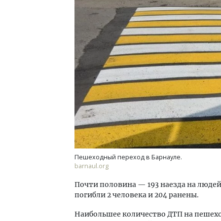
Тренд-2026: почему бамбуковые
Тиха
панели меняют правила ремонта
ИЖС 
не о
ПОТРЕБИТЕЛЬ
СТР
Пешеходный переход в Барнауле.
barnaul.org
Почти половина — 193 наезда на люде
погибли 2 человека и 204 ранены.
Наибольшее количество ДТП на пешеход