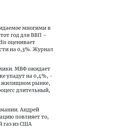
жидаемое многими в
этот год для ВВП –
dis оценивает
сти на 0,3%. Журнал
омики. МВФ ожидает
же упадут на 0,4%, -
на жилищном рынке,
роцесс длительный,
рмании. Андрей
уацию повлияет то,
й газ из США