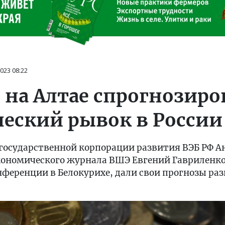
2023
08:22
 на Алтае спрогнозиро
еский рывок в России
государственной корпорации развития ВЭБ РФ А
кономического журнала ВШЭ Евгений Гавриленков
нференции в Белокурихе, дали свои прогнозы ра