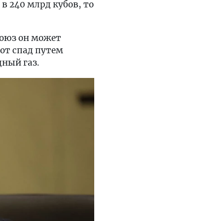
 в 240 млрд кубов, то
союз он может
тот спад путем
ный газ.