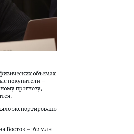
 физических объемах
ные покупатели –
ьному прогнозу,
ится.
у было экспортировано
на Восток –162 млн