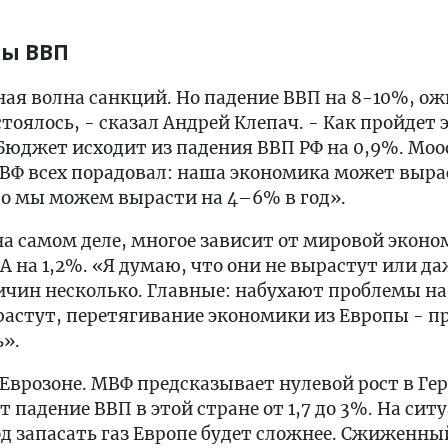
ты ВВП
ная волна санкций. Но падение ВВП на 8-10%, о
тоялось, - сказал Андрей Клепач. - Как пройдет 
 Бюджет исходит из падения ВВП РФ на 0,9%. Moo
МВФ всех порадовал: наша экономика может выра
то мы можем вырасти на 4–6% в год».
на самом деле, многое зависит от мировой экон
 на 1,2%. «Я думаю, что они не вырастут или да
Причин несколько. Главные: набухают проблемы 
растут, перетягивание экономики из Европы - п
ь».
Еврозоне. МВФ предсказывает нулевой рост в Ге
 падение ВВП в этой стране от 1,7 до 3%. На сит
д запасать газ Европе будет сложнее. Сжиженны