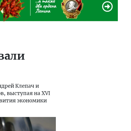
вали
ндрей Клепач и
, выступая на XVI
звития экономики