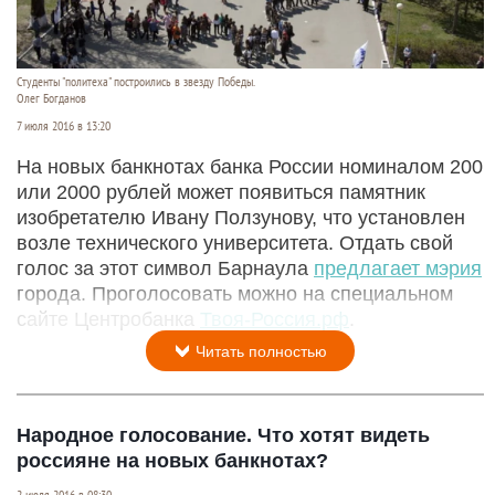
Студенты "политеха" построились в звезду Победы.
Олег Богданов
7 июля 2016 в 13:20
На новых банкнотах банка России номиналом 200
или 2000 рублей может появиться памятник
изобретателю Ивану Ползунову, что установлен
возле технического университета. Отдать свой
голос за этот символ Барнаула
предлагает мэрия
города. Проголосовать можно на специальном
сайте Центробанка
Твоя-Россия.рф
.
Читать полностью
Народное голосование. Что хотят видеть
россияне на новых банкнотах?