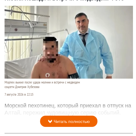
Морпех выжил после удара молнии и встречи с медведем
соцсети Дмитрия Хубезова
7 августа 2026 в 22:15
Морской пехотинец, который приехал в отпуск на
Алтай, пережил чудовищную серию событий.
Читать полностью