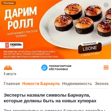
Реклама
To
F7
8 августа
Главная
Новости Барнаула
Недвижимость
Эконом
Эксперты назвали символы Барнаула,
которые должны быть на новых купюрах
Три архитектурных символа Барнаула достойны