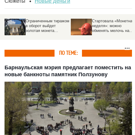
Сюжеты
Новые деньги
Ограниченным тиражом
Стартовала «Монетная
в оборот выйдет
неделя»: можно
золотая монета
обменять мелочь на
номиналом 100 рублей.
банкноты
Как выглядит
ПО ТЕМЕ:
Барнаульская мэрия предлагает поместить на
новые банкноты памятник Ползунову