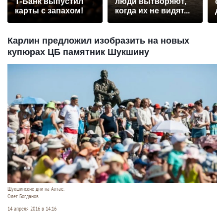
Т-Банк выпустил
люди вытворяют,
с
карты с запахом!
когда их не видят...
д
Карлин предложил изобразить на новых
купюрах ЦБ памятник Шукшину
Шукшинские дни на Алтае.
Олег Богданов
14 апреля 2016 в 14:16