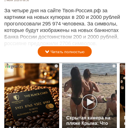
2 июля 2016 в 08:30
За четыре дня на сайте Твоя-Россия.рф за
картники на новых купюрах в 200 и 2000 рублей
проголосовали 295 974 человека. За символы,
которые будут изображены на новых банкнотах
Банка России достоинством 200 и 2000 рублей,
россияне предложили 2706 символов.
Читать полностью
i
i
Скрытая камера на
Р
пляже Крыма: Что
н