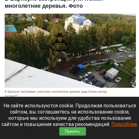
многолетние деревья. Фото
В Барнауле застройщик уничтожил многолетние деревья ради бизнес-центра
incident22
7 августа 2026 в 19:35
На сайте используются cookie. Продолжая пользоваться
сайтом, вы соглашаетесь на использование cookie,
Жители Барнаула возмущены вырубкой
которые мы используем для удобства пользования
деревьев на Змеиногорском тракте, 104 п/5.
сайтом и повышения качества рекомендаций.
Подробнее
.
Застройщик, который строит рядом бизнес-центр,
Принять
спилил практически все насаждения, в том числе