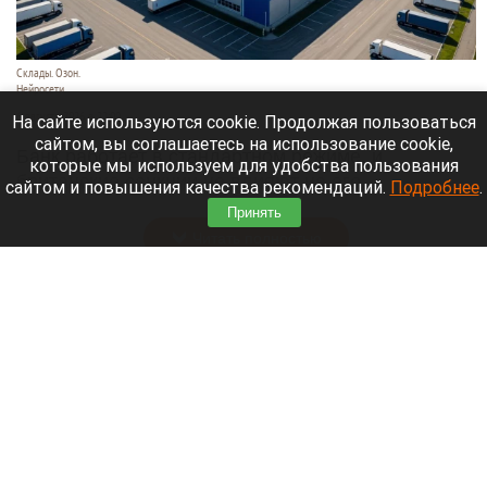
Склады. Озон.
Нейросети
6 августа 2026 в 22:00
На сайте используются cookie. Продолжая пользоваться
сайтом, вы соглашаетесь на использование cookie,
Банк работает в стандартном режиме, и
которые мы используем для удобства пользования
британские санкции не влияют на его
сайтом и повышения качества рекомендаций.
Подробнее
.
деятельность.
Принять
Читать полностью
Больница и медучреждения на Алтае
получили пять новых автомобилей