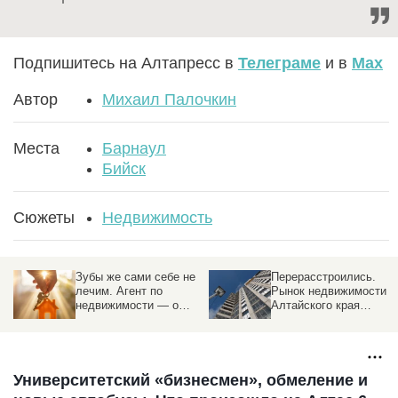
Подпишитесь на Алтапресс в
Телеграме
и в
Max
Автор
Михаил Палочкин
Места
Барнаул
Бийск
Сюжеты
Недвижимость
Зубы же сами себе не
Перерасстроились.
лечим. Агент по
Рынок недвижимости
недвижимости — о
Алтайского края
трендах, «эффекте
обгоняет соседей с
Долиной», и о том,
надеждой на
почему риелтор нужен
потепление
Университетский «бизнесмен», обмеление и