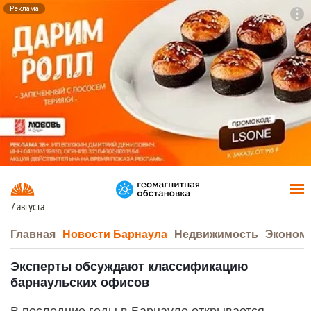
Реклама
To
F7
7 августа
Главная
Новости Барнаула
Недвижимость
Эконом
Эксперты обсуждают классификацию
барнаульских офисов
В последние годы в Барнауле открывается