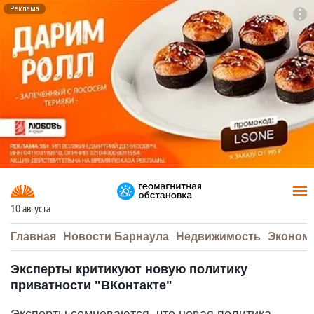
Реклама
To
F7
10 августа
Главная
Новости Барнаула
Недвижимость
Эконом
Эксперты критикуют новую политику
приватности "ВКонтакте"
Эксперты сомневаются, что новая политика