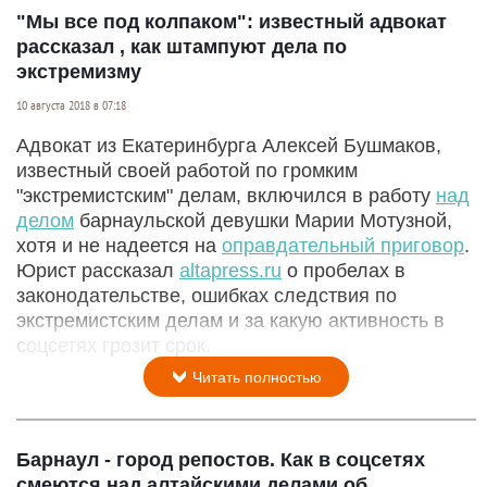
"Мы все под колпаком": известный адвокат
рассказал , как штампуют дела по
экстремизму
10 августа 2018 в 07:18
Адвокат из Екатеринбурга Алексей Бушмаков,
известный своей работой по громким
"экстремистским" делам, включился в работу
над
делом
барнаульской девушки Марии Мотузной,
хотя и не надеется на
оправдательный приговор
.
Юрист рассказал
altapress.ru
о пробелах в
законодательстве, ошибках следствия по
экстремистским делам и за какую активность в
соцсетях грозит срок.
Читать полностью
Барнаул - город репостов. Как в соцсетях
смеются над алтайскими делами об