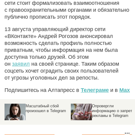
сети стоит формализовать взаимоотношения
с правоохранительными органами и обязательно
публично прописать этот порядок.
13 августа управляющий директор сети
«ВКонтакте» Андрей Рогозов анонсировал
возможность сделать профиль полностью
приватным, чтобы информация на нем была
доступна только друзей. Об этом
он
заявил
на своей странице. Таким образом
соцсеть хочет оградить своих пользователей
от угрозы уголовных дел за репосты.
Подпишитесь на Алтапресс в
Телеграме
и в
Max
Опровергли
ФАС объявило о
ram
информацию о запрете
незаконности рекла
рекламы в Telegram
в Telegram