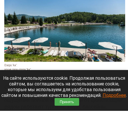
Озеро "Ая".
архив парк-отеля "Ая"
10 августа 2026 в 07:55
На сайте используются cookie. Продолжая пользоваться
сайтом, вы соглашаетесь на использование cookie,
Озеро Ая давно стало одним из самых
которые мы используем для удобства пользования
узнаваемых мест отдыха на Алтае. Здесь нет
сайтом и повышения качества рекомендаций.
Подробнее
.
ощущения полной оторванности от цивилизации:
Принять
рядом работают турбазы, кафе, бассейны,
развлекательные площадки и экскурсионные
сервисы. Но именно эта развитая
инфраструктура делает Аю одновременно