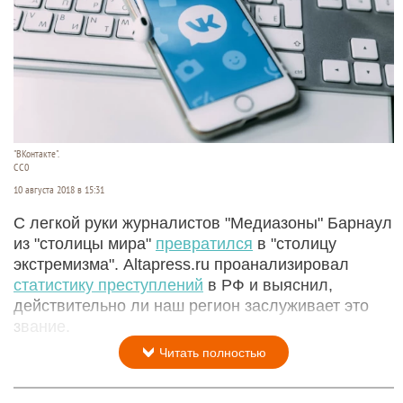
"ВКонтакте".
СС0
10 августа 2018 в 15:31
С легкой руки журналистов "Медиазоны" Барнаул
из "столицы мира"
превратился
в "столицу
экстремизма". Altapress.ru проанализировал
статистику преступлений
в РФ и выяснил,
действительно ли наш регион заслуживает это
звание.
Читать полностью