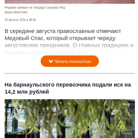
Медовая ярмарка на площади Сахарова. Мед
Дарья Беркетова
10 августа 2026 в 08:40
В середине августа православные отмечают
Медовый Спас, который открывает череду
августовских праздников. О главных традициях и
запретах
сообщает
«Газета.Ru».
Читать полностью
На барнаульского перевозчика подали иск на
14,2 млн рублей