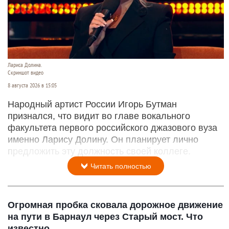
Лариса Долина.
Скриншот видео
8 августа 2026 в 15:05
Народный артист России Игорь Бутман
признался, что видит во главе вокального
факультета первого российского джазового вуза
именно Ларису Долину. Он планирует лично
предложить эту должность своей коллеге.
Читать полностью
Огромная пробка сковала дорожное движение
на пути в Барнаул через Старый мост. Что
известно