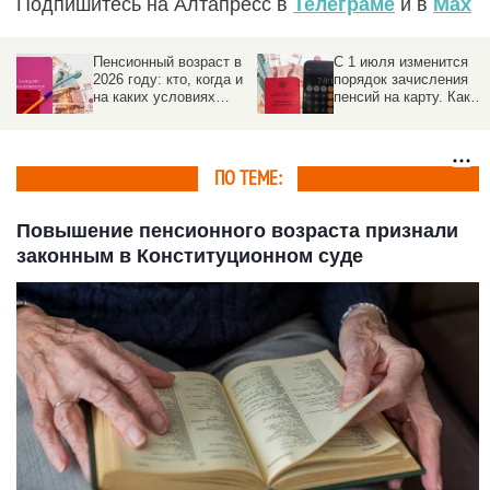
Подпишитесь на Алтапресс в
Телеграме
и в
Max
Пенсионный возраст в
С 1 июля изменится
2026 году: кто, когда и
порядок зачисления
на каких условиях
пенсий на карту. Как
выходит на
избежать задержек
заслуженный отдых
ПО ТЕМЕ:
Повышение пенсионного возраста признали
законным в Конституционном суде