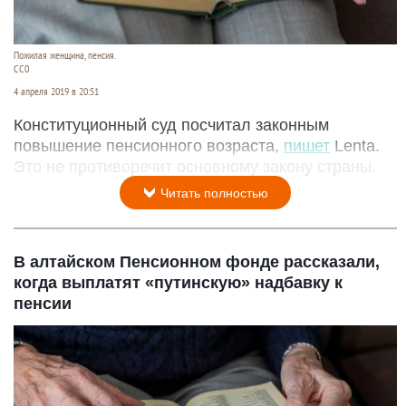
Пожилая женщина, пенсия.
СС0
4 апреля 2019 в 20:51
Конституционный суд посчитал законным
повышение пенсионного возраста,
пишет
Lenta.
Это не противоречит основному закону страны.
Читать полностью
В алтайском Пенсионном фонде рассказали,
когда выплатят «путинскую» надбавку к
пенсии