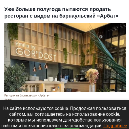
Уже больше полугода пытаются продать
ресторан с видом на барнаульский «Арбат»
Ресторан на барнаульском «Арбате»
Авито
8 августа 2026 в 14:35
На сайте используются cookie. Продолжая пользоваться
сайтом, вы соглашаетесь на использование cookie,
В Центральном районе Барнаула продают
которые мы используем для удобства пользования
ресторан GOR’DOST на ул. Мало-Тобольской, 23.
сайтом и повышения качества рекомендаций.
Подробнее
.