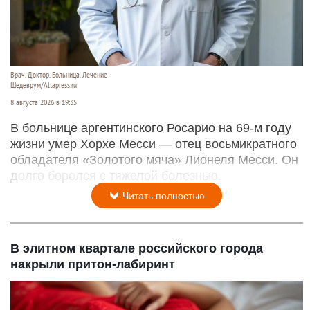
Врач. Доктор. Больница. Лечение
Шедеврум/Altapress.ru
8 августа 2026 в 19:35
В больнице аргентинского Росарио на 69-м году
жизни умер Хорхе Месси — отец восьмикратного
обладателя «Золотого мяча» Лионеля Месси. Он
долго боролся с тяжелой болезнью.
Читать полностью
В элитном квартале российского города
накрыли притон-лабиринт