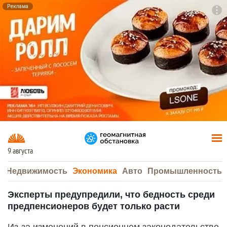
Реклама
To
F7
9 августа
а
Недвижимость
Экономика
Авто
Промышленность
Эксперты предупредили, что бедность среди
предпенсионеров будет только расти
Из-за изменений в пенсионном законодательстве