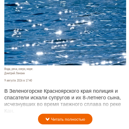
Вода, река, озеро, море.
Дмитрий Лямзин
9 августа 2026 в 17:40
В Зеленогорске Красноярского края полиция и
спасатели искали супругов и их 8-летнего сына,
исчезнувших во время таежного сплава по реке
Кан.
Читать полностью