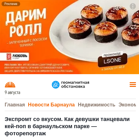
Реклама
To
F7
9 августа
Главная
Новости Барнаула
Недвижимость
Эконом
Экспромт со вкусом. Как девушки танцевали
кей-поп в барнаульском парке —
фоторепортаж