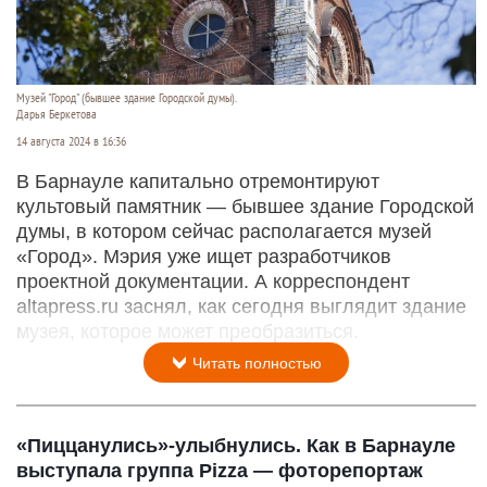
Музей "Город" (бывшее здание Городской думы).
Дарья Беркетова
14 августа 2024 в 16:36
В Барнауле капитально отремонтируют
культовый памятник — бывшее здание Городской
думы, в котором сейчас располагается музей
«Город». Мэрия уже ищет разработчиков
проектной документации. А корреспондент
altapress.ru заснял, как сегодня выглядит здание
музея, которое может преобразиться.
Читать полностью
«Пиццанулись»-улыбнулись. Как в Барнауле
выступала группа Pizza — фоторепортаж