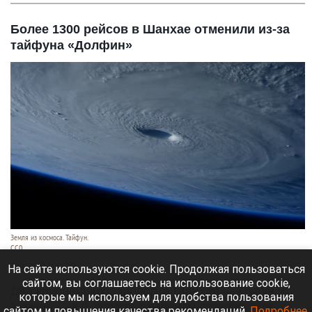
Более 1300 рейсов в Шанхае отменили из-за
тайфуна «Долфин»
Земля из космоса. Тайфун.
СС0
9 августа 2026 в 17:05
На сайте используются cookie. Продолжая пользоваться
сайтом, вы соглашаетесь на использование cookie,
Два крупнейших аэропорта Шанхая — Пудун и
которые мы используем для удобства пользования
Хунцяо — к 9 августа отменили порядка 60%
сайтом и повышения качества рекомендаций.
Подробнее
.