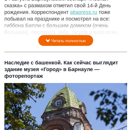
сказка» с размахом отметил свой 14-й День
рождения. Корреспондент
altapress.ru
тоже
побывал на празднике и посмотрел на все:
гиббона Билли с большим домиком (очень
большим), леопарда, зебр, тигров и всех-всех.
Читать полностью
Наследие с башенкой. Как сейчас выглядит
здание музея «Город» в Барнауле —
фоторепортаж