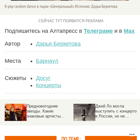
K-pop random dance в парке «Центральный». Источник: Дарья Беркетова
Подпишитесь на Алтапресс в
Телеграме
и в
Max
Автор
Дарья Беркетова
Места
Барнаул
Сюжеты
Досуг
Концерты
Предновогодние
Джей Ло могла
звезды. Какие
выступить с концертом
знаковые артисты
в России, но не
посетят с концертами
сложилось. Причины
Барнаул до конца 2025
года
ПО ТЕМЕ: