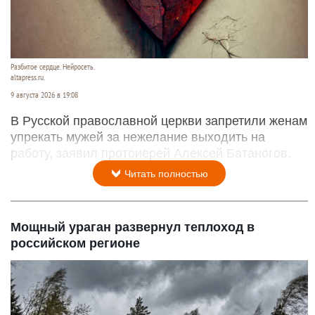
Разбитое сердце. Нейросеть.
altapress.ru.
9 августа 2026 в 19:08
В Русской православной церкви запретили женам
упрекать мужей за нежелание выходить на
работу, заявил протоиерей Алексей Батаногов.
Читать полностью
Мощный ураган развернул теплоход в
российском регионе