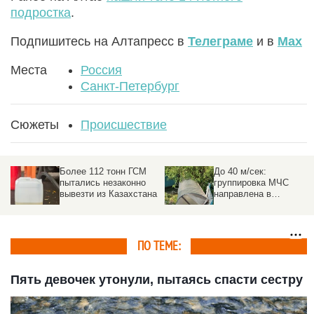
подростка
.
Подпишитесь на Алтапресс в
Телеграме
и в
Max
Места
Россия
Санкт-Петербург
Сюжеты
Происшествие
Более 112 тонн ГСМ
До 40 м/сек:
пытались незаконно
группировка МЧС
вывезти из Казахстана
направлена в
пострадавшие от
урагана районы на
Алтае
ПО ТЕМЕ:
Пять девочек утонули, пытаясь спасти сестру