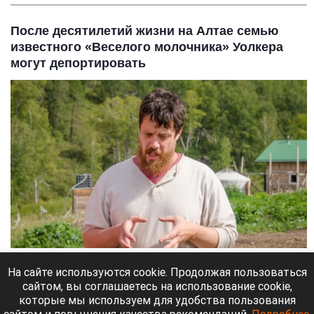
После десятилетий жизни на Алтае семью
известного «Веселого молочника» Уолкера
могут депортировать
На ферме Джастаса Уолкера в Солонешенском районе.
Altapress.ru
На сайте используются cookie. Продолжая пользоваться
сайтом, вы соглашаетесь на использование cookie,
8 августа 2026 в 10:05
которые мы используем для удобства пользования
Российские власти аннулировали вид на