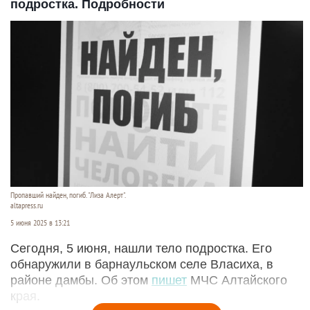
подростка. Подробности
Пропавший найден, погиб. "Лиза Алерт".
altapress.ru
5 июня 2025 в 13:21
Сегодня, 5 июня, нашли тело подростка. Его
обнаружили в барнаульском селе Власиха, в
районе дамбы. Об этом
пишет
МЧС Алтайского
края.