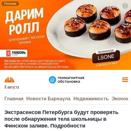
Реклама
To
F7
8 августа
Главная
Новости Барнаула
Недвижимость
Эконом
Экстрасенсов Петербурга будут проверять
после обнаружения тела школьницы в
Финском заливе. Подробности