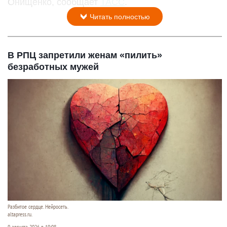
Онищенко, сообщает
ТАСС
.
Читать полностью
В РПЦ запретили женам «пилить»
безработных мужей
Разбитое сердце. Нейросеть.
altapress.ru.
9 августа 2026 в 19:08