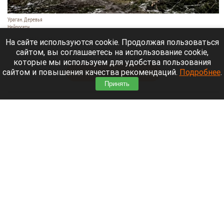
Ураган. Деревья
Нейросети
9 августа 2026 в 18:35
На сайте используются cookie. Продолжая пользоваться
сайтом, вы соглашаетесь на использование cookie,
Мощный ураган бушует в Самарской области.
которые мы используем для удобства пользования
сайтом и повышения качества рекомендаций.
Подробнее
.
Читать полностью
Принять
Москвичей призвали оставаться дома