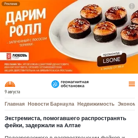
Реклама
To
F7
9 августа
Главная
Новости Барнаула
Недвижимость
Эконом
Экстремиста, помогавшего распространять
фейки, задержали на Алтае
Подозреваемого в распространении фейков и