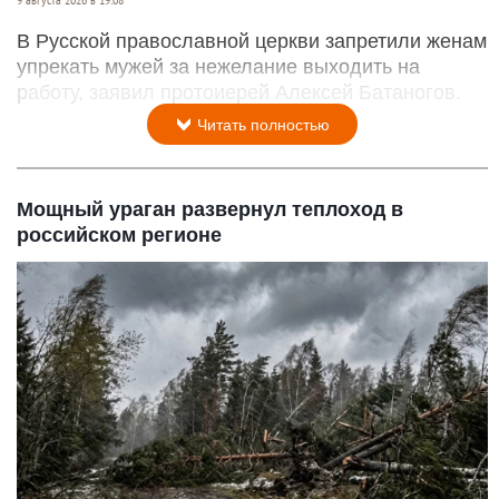
В Русской православной церкви запретили женам
упрекать мужей за нежелание выходить на
работу, заявил протоиерей Алексей Батаногов.
Читать полностью
Мощный ураган развернул теплоход в
российском регионе