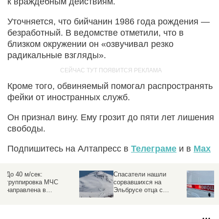
к враждебным действиям.
Уточняется, что бийчанин 1986 года рождения —
безработный. В ведомстве отметили, что в
близком окружении он «озвучивал резко
радикальные взгляды».
Кроме того, обвиняемый помогал распространять
фейки от иностранных служб.
Он признал вину. Ему грозит до пяти лет лишения
свободы.
Подпишитесь на Алтапресс в
Телеграме
и в
Max
Более 112 тонн ГСМ
До 40 м/сек:
пытались незаконно
группировка МЧС
вывезти из Казахстана
направлена в
пострадавшие от
урагана районы на
Алтае