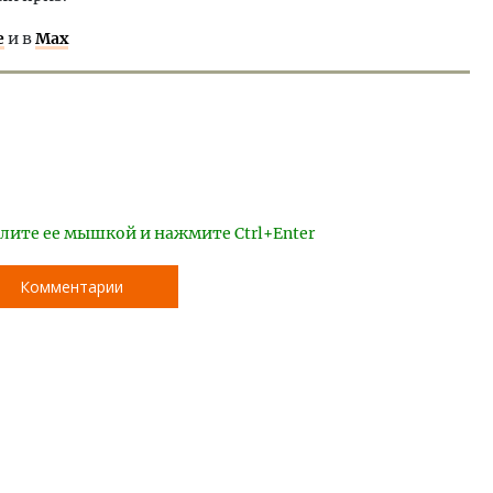
е
и в
Max
лите ее мышкой и нажмите Ctrl+Enter
Комментарии