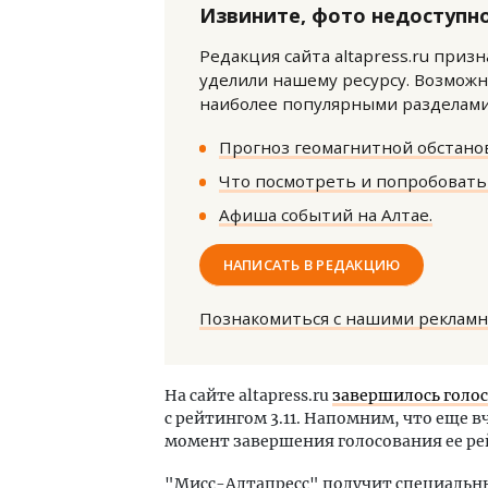
Извините, фото недоступно
Редакция сайта altapress.ru приз
уделили нашему ресурсу. Возможн
наиболее популярными разделами 
Прогноз геомагнитной обстанов
Что посмотреть и попробовать 
Архитектурный код начинается с
Ище
земли. Мощение крупноформатными
«Жи
Афиша событий на Алтае.
плитами становится новым
Гати
стандартом благоустройства
оста
НАПИСАТЬ В РЕДАКЦИЮ
што
СТРОИТЕЛЬСТВО
СТР
Познакомиться с нашими реклам
На сайте altapress.ru
завершилось голос
с рейтингом 3.11. Напомним, что еще 
момент завершения голосования ее рей
"Мисс-Алтапресс" получит специальн