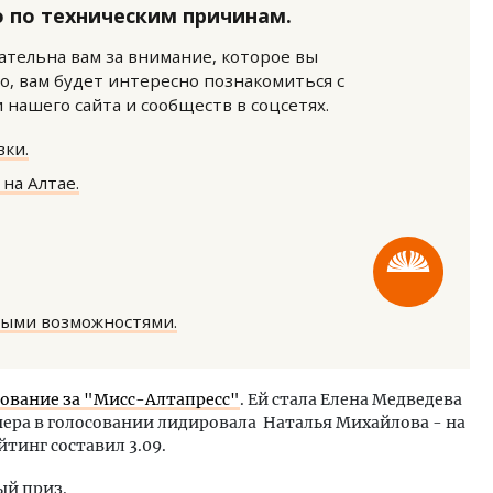
 по техническим причинам.
нательна вам за внимание, которое вы
о, вам будет интересно познакомиться с
нашего сайта и сообществ в соцсетях.
ки.
на Алтае.
м новые берега. Гендиректор
Смелость архитектурных 
лищной инициативы» Юрий
Генеральный директор к
лов — о том, как девелоперу
ЗИАС — об эстетике горо
ваться на плаву, когда рынок
трендах в фасадах и разв
рмит
СТРОИТЕЛЬСТВО
ОИТЕЛЬСТВО
ными возможностями.
ование за "Мисс-Алтапресс"
. Ей стала Елена Медведева
вчера в голосовании лидировала Наталья Михайлова - на
тинг составил 3.09.
ый приз.