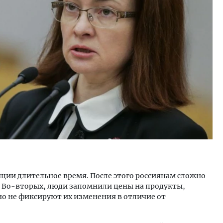
тектурный код начинается с
Ищем новые берега. Ген
ли. Мощение крупноформатными
«Жилищной инициативы»
тами становится новым
Гатилов — о том, как де
ндартом благоустройства
оставаться на плаву, ког
штормит
ОИТЕЛЬСТВО
СТРОИТЕЛЬСТВО
яции длительное время. После этого россиянам сложно
. Во-вторых, люди запомнили цены на продукты,
 но не фиксируют их изменения в отличие от