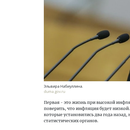
Архи
зем
пли
ста
СТР
Эльвира Набиуллина.
duma.gov.ru
Первая - это жизнь при высокой инфл
поверить, что инфляция будет низкой
которые установились два года назад,
статистических органов.