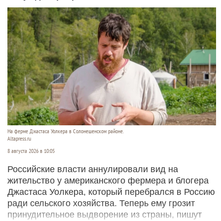
На ферме Джастаса Уолкера в Солонешенском районе.
Altapress.ru
8 августа 2026 в 10:05
Российские власти аннулировали вид на
жительство у американского фермера и блогера
Джастаса Уолкера, который перебрался в Россию
ради сельского хозяйства. Теперь ему грозит
принудительное выдворение из страны, пишут