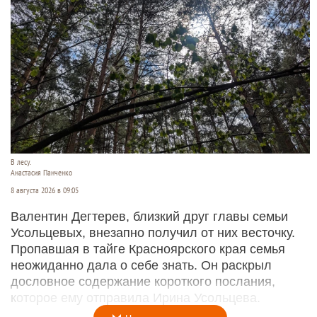
В лесу.
Анастасия Панченко
8 августа 2026 в 09:05
Валентин Дегтерев, близкий друг главы семьи
Усольцевых, внезапно получил от них весточку.
Пропавшая в тайге Красноярского края семья
неожиданно дала о себе знать. Он раскрыл
дословное содержание короткого послания,
которое ему отправила Ирина Усольцева.