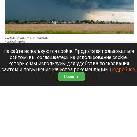
Облака, погода, поля, тучи,дождь.
Дмитрий Лямзин
8 августа 2026 в 08:05
На сайте используются cookie. Продолжая пользоваться
сайтом, вы соглашаетесь на использование cookie,
Синоптики
рассказали
о прогнозе погоды в
которые мы используем для удобства пользования
Алтайском крае и Барнауле на 8 августа.
сайтом и повышения качества рекомендаций.
Подробнее
.
Принять
Читать полностью
Новый мост через реку Пивоварку планируют
построить в Барнауле