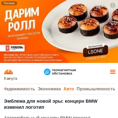
Реклама
To
F7
8 августа
а
Недвижимость
Экономика
Авто
Промышленность
Эмблема для новой эры: концерн BMW
изменил логотип
Автомобильный концерн BMW показал