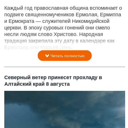
Каждый год православная община вспоминает о
подвиге священномучеников Ермолая, Ермиппа
и Ермократа — служителей Никомидийской
церкви. В эпоху суровых гонений они смело
несли людям слово Христово. Народная
традиция закрепила эту дату в календаре как
Ермолаев или Марьев день.
Читать полностью
Северный ветер принесет прохладу в
Алтайский край 8 августа