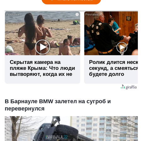
i
Скрытая камера на
Ролик длится неск
пляже Крыма: Что люди
секунд, а смеяться
вытворяют, когда их не
будете долго
видят...
В Барнауле BMW залетел на сугроб и
перевернулся