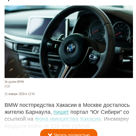
За рулем BMW.
CC0
21 января 2020 в 12:54
BMW постпредства Хакасии в Москве досталось
жителю Барнаула,
пишет
портал "Юг Сибири" со
ссылкой на
Фонд имущества Хакасии
. Иномарку
продали всего за 319 440 рублей.
Читать полностью