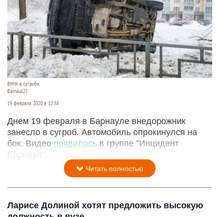
BMW в сугробе.
Barnaul22
19 февраля 2020 в 12:38
Днем 19 февраля в Барнауле внедорожник
занесло в сугроб. Автомобиль опрокинулся на
бок. Видео
появилось
в группе "Инцидент
Барнаул".
Читать полностью
Ларисе Долиной хотят предложить высокую
должность в вузе