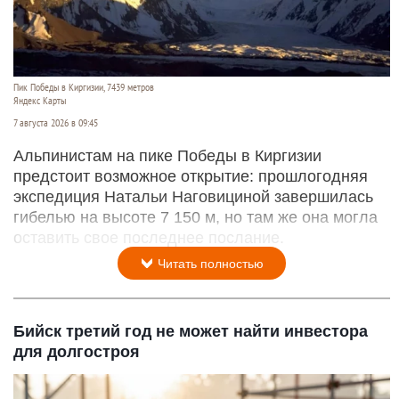
Пик Победы в Киргизии, 7439 метров
Яндекс Карты
7 августа 2026 в 09:45
Альпинистам на пике Победы в Киргизии
предстоит возможное открытие: прошлогодняя
экспедиция Натальи Наговициной завершилась
гибелью на высоте 7 150 м, но там же она могла
оставить свое последнее послание.
Читать полностью
Бийск третий год не может найти инвестора
для долгостроя