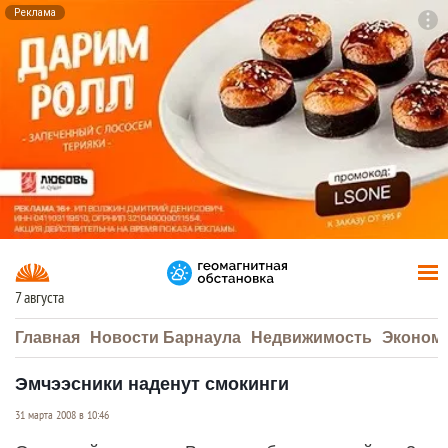
Реклама
To
F7
7 августа
Главная
Новости Барнаула
Недвижимость
Эконом
Эмчээсники наденут смокинги
31 марта 2008 в 10:46