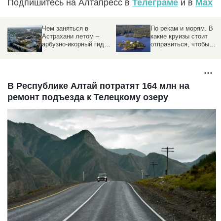
Подпишитесь на Алтапресс в
Телеграме
и в
Max
Чем заняться в
По рекам и морям. В
з
Астрахани летом –
какие круизы стоит
ы
арбузно-икорный гид
отправиться, чтобы
altapress.ru
увидеть Россию по-
новому
В Республике Алтай потратят 164 млн на
ремонт подъезда к Телецкому озеру