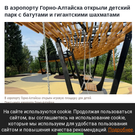
В аэропорту Горно-Алтайска открыли детский
парк с батутами и гигантскими шахматами
В аэропорту Горно-Алтайска открыли игровую площадку для детей.
Пресс-центр аэропорта Горно-Алтайска
7 августа 2026 в 08:50
На сайте используются cookie. Продолжая пользоваться
сайтом, вы соглашаетесь на использование cookie,
На привокзальной территории международного
которые мы используем для удобства пользования
аэропорта Горно-Алтайска появился
сайтом и повышения качества рекомендаций.
Подробнее
.
современный детский парк. Там установили