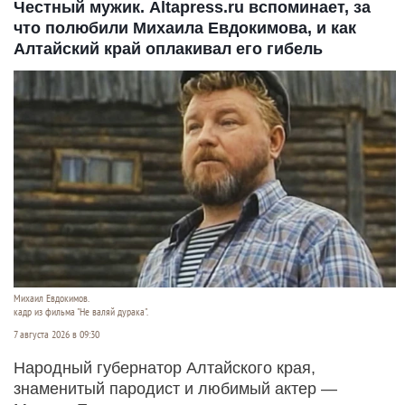
Честный мужик. Altapress.ru вспоминает, за
что полюбили Михаила Евдокимова, и как
Алтайский край оплакивал его гибель
Михаил Евдокимов.
кадр из фильма "Не валяй дурака".
7 августа 2026 в 09:30
Народный губернатор Алтайского края,
знаменитый пародист и любимый актер —