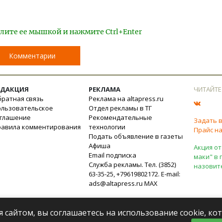
лите ее мышкой и нажмите Ctrl+Enter
Комментарии
ЕДАКЦИЯ
РЕКЛАМА
ЧИТАЙТЕ
ратная связь
Реклама на altapress.ru
ользовательское
Отдел рекламы в ТГ
оглашение
Рекомендательные
Задать 
равила комментирования
технологии
Прайс на
Подать объявление в газеты
Афиша
Акция от
Email подписка
маки" в 
Служба рекламы. Тел. (3852)
назовит
63-35-25, +79619802172. E-mail:
ads@altapress.ru
MAX
я сайтом, вы соглашаетесь на использование cookie, к