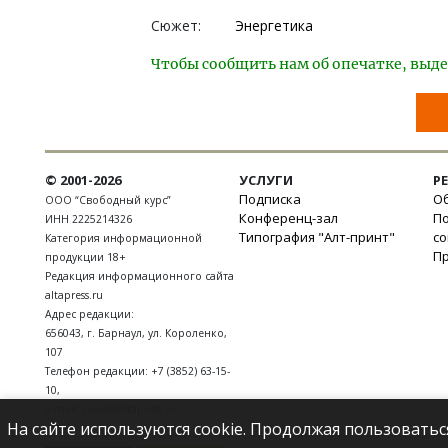
Сюжет:
Энергетика
Чтобы сообщить нам об опечатке, выде
© 2001-2026
УСЛУГИ
Р
Подписка
Об
ООО “Свободный курс”
Конференц-зал
П
ИНН 2225214326
Типография "Алт-принт"
с
Категория информационной
П
продукции 18+
Редакция информационного сайта
altapress.ru
Адрес редакции:
656043
,
г. Барнаул
,
ул. Короленко,
107
Телефон редакции:
+7 (3852) 63-15-
10
,
E-mail:
news@altapress.ru
На сайте используются cookie. Продолжая пользоватьс