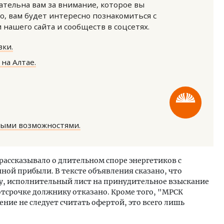
нательна вам за внимание, которое вы
о, вам будет интересно познакомиться с
нашего сайта и сообществ в соцсетях.
ки.
на Алтае.
Архитектурный код начин
земли. Мощение крупно
плитами становится нов
стандартом благоустрой
ными возможностями.
СТРОИТЕЛЬСТВО
рассказывало о длительном споре энергетиков с
ой прибыли. В тексте объявления сказано, что
лу, исполнительный лист на принудительное взыскание
отсрочке должнику отказано. Кроме того, "МРСК
ние не следует считать офертой, это всего лишь