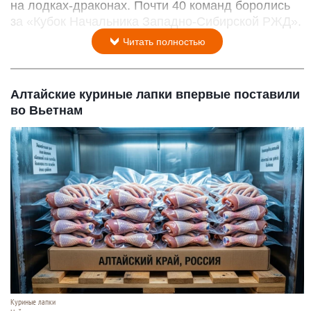
на лодках-драконах. Почти 40 команд боролись
за «Кубок Начальника Западно-Сибирской РЖД».
Читать полностью
Алтайские куриные лапки впервые поставили
во Вьетнам
Куриные лапки