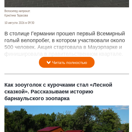
Велосипед напрокат.
Кристина Тарасова
10 августа 2026 в 09:30
В столице Германии прошел первый Всемирный
голый велопробег, в котором участвовали около
500 человек. Акция стартовала в Мауэрпарке и
финишировала в правительственном квартале.
Читать полностью
Как зооуголок с курочками стал «Лесной
сказкой». Рассказываем историю
барнаульского зоопарка