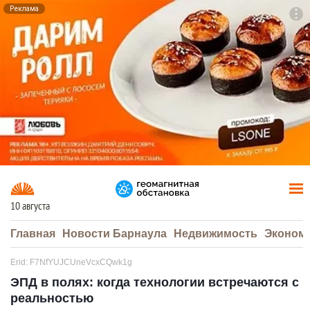
Реклама
To
F7
10 августа
Главная
Новости Барнаула
Недвижимость
Эконом
Erid: F7NfYUJCUneVcxCQwk1g
ЭПД в полях: когда технологии встречаются с
реальностью