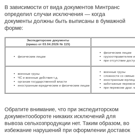
В зависимости от вида документов Минтранс
определил случаи исключения — когда
документы должны быть выписаны в бумажной
форме:
Экспедиторские документы
(приказ от 03.04.2026 № 115)
физическим лицам
физическим лицам
грузоотправителем и
при отсутствии досту
военные грузы
военные грузы
сложности со связью
ЧС и военные действия т.д.
иностранным юрлица
органам государственной власти
каботажные перевозк
иностранным юридическим и физическим лицам
при перевозке драг. 
Обратите внимание, что при экспедиторском
документообороте никаких исключений для
вывоза сельхозпродукции нет. Таким образом, во
избежание нарушений при оформлении доставок