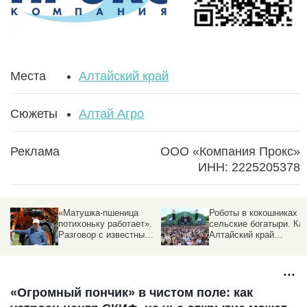
Места
Алтайский край
Сюжеты
Алтай Агро
Реклама
ООО «Компания Прокс»
ИНН: 2225205378
«Матушка-пшеница
Роботы в кокошниках и
потихоньку работает».
сельские богатыри. Ка
Разговор с известным
Алтайский край
фермером о хозяйстве,
отметил
которое держится на
«Всероссийский день
терпении и смекалке
поля – 2026»
«Огромный пончик» в чистом поле: как