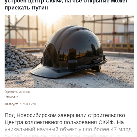
устроен центр СКИФ, на чье открытие может
приехать Путин
Строительная каска
Нейросети
10 августа 2026 в 13:20
Под Новосибирском завершили строительство
Центра коллективного пользования СКИФ. На
уникальный научный объект ушло более 47 млрд
рублей и четыре года работы, сообщает
e1.ru
.