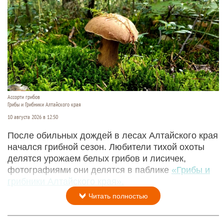
Ассорти грибов
Грибы и Грибники Алтайского края
10 августа 2026 в 12:50
После обильных дождей в лесах Алтайского края
начался грибной сезон. Любители тихой охоты
делятся урожаем белых грибов и лисичек,
фотографиями они делятся в паблике
«Грибы и
грибники Алтайского края».
Читать полностью