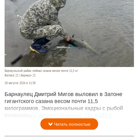
Барнаульский рыбак поймал сазана весом почти 11,5 кг
Barnaul 22 | Барнаул 22
10 августа 2026 в 11:30
Барнаулец Дмитрий Мигов выловил в Затоне
гигантского сазана весом почти 11,5
килограммов. Эмоциональные кадры с рыбой
появились
в канале «Барнаул 22» в MAX.
Читать полностью