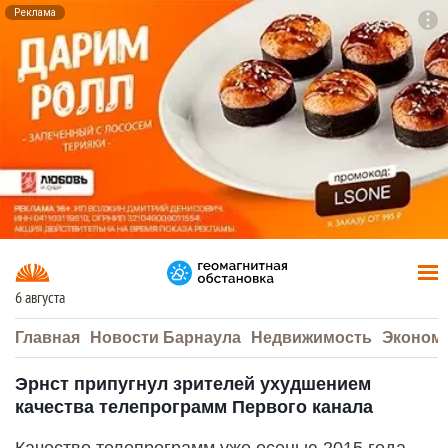
Реклама
To
F7
6 августа
Главная
Новости Барнаула
Недвижимость
Эконом
Эрнст припугнул зрителей ухудшением
качества телепрограмм Первого канала
Качество телепрограмм уже осенью 2015 года