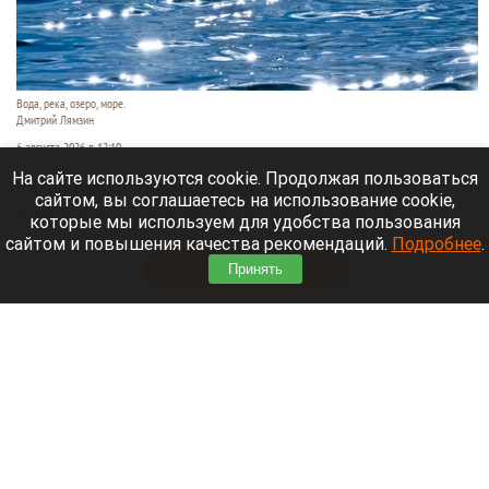
Вода, река, озеро, море.
Дмитрий Лямзин
6 августа 2026 в 12:10
На сайте используются cookie. Продолжая пользоваться
Катер наехал на надувной матрас, на котором
сайтом, вы соглашаетесь на использование cookie,
находились двое детей пяти и восьми лет,
которые мы используем для удобства пользования
сообщает
78.ru
.
сайтом и повышения качества рекомендаций.
Подробнее
.
Читать полностью
Принять
Грузовой самолет столкнулся с
неопознанным объектом над аэропортом