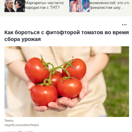
риты» настигло
возможностей: кто стал
Виктори
истов с ТНТ?
финалистом шоу
ведуще
"Удивительные люди 8"
програ
Как бороться с фитофторой томатов во время
сбора урожая
Томаты.
magnific.com/author/freepik