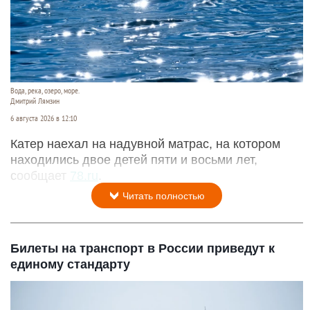
Вода, река, озеро, море.
Дмитрий Лямзин
6 августа 2026 в 12:10
Катер наехал на надувной матрас, на котором
находились двое детей пяти и восьми лет,
сообщает
78.ru
.
Читать полностью
Билеты на транспорт в России приведут к
единому стандарту