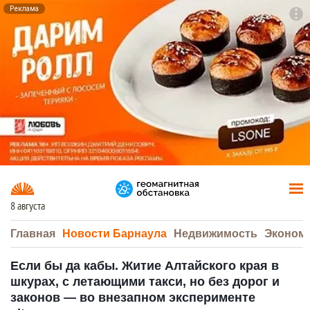
Реклама
To
F7
8 августа
Главная
Новости Барнаула
Недвижимость
Эконом
Если бы да кабы. Житие Алтайского края в
шкурах, с летающими такси, но без дорог и
законов — во внезапном эксперименте