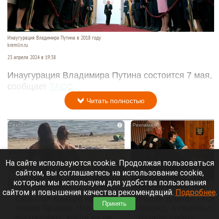
Инаугурация Владимира Путина в 2018 году
kremlin.ru
23 апреля 2024 в 19:38
Инаугурация Владимира Путина состоится 7 мая,
сообщает
ТАСС
.
Читать полностью
i
На сайте используются cookie. Продолжая пользоваться
сайтом, вы соглашаетесь на использование cookie,
которые мы используем для удобства пользования
сайтом и повышения качества рекомендаций.
Подробнее
.
Скрытая камера на
Ролик длится неск
Принять
пляже Крыма: Что люди
секунд, а смеяться
вытворяют, когда их не
будете долго