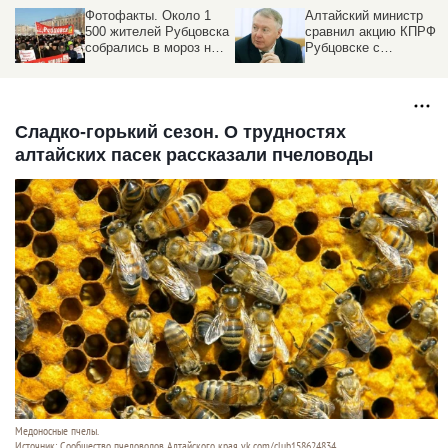
Фотофакты. Около 1
Алтайский министр
500 жителей Рубцовска
сравнил акцию КПРФ в
собрались в мороз на
Рубцовске с
митинг за возвращение
международными
льгот
санкциями
Сладко-горький сезон. О трудностях
алтайских пасек рассказали пчеловоды
Медоносные пчелы.
Источник: Сообщество пчеловодов Алтайского края vk.com/club158624834