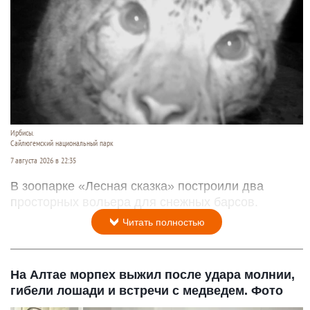
Ирбисы.
Сайлюгемский национальный парк
7 августа 2026 в 22:35
В зоопарке «Лесная сказка» построили два
просторных вольера для снежных барсов.
Читать полностью
На Алтае морпех выжил после удара молнии,
гибели лошади и встречи с медведем. Фото