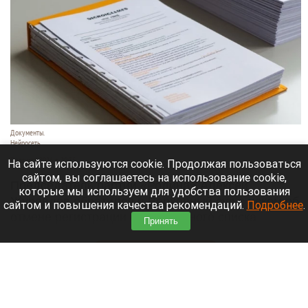
Документы.
Нейросеть
7 августа 2026 в 20:35
На сайте используются cookie. Продолжая пользоваться
сайтом, вы соглашаетесь на использование cookie,
Председатель партии «Родина» Алексей
которые мы используем для удобства пользования
Журавлев обратился в Верховный суд с иском об
сайтом и повышения качества рекомендаций.
Подробнее
.
отмене регистрации федерального списка
Принять
«Яблока» на выборах в Госдуму.
Читать полностью
В Новосибирске могут осушить озеро Спартак