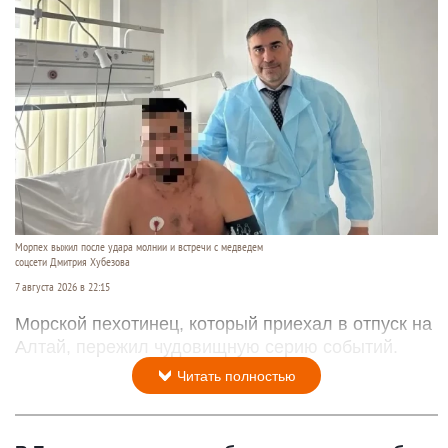
Морпех выжил после удара молнии и встречи с медведем
соцсети Дмитрия Хубезова
7 августа 2026 в 22:15
Морской пехотинец, который приехал в отпуск на
Алтай, пережил чудовищную серию событий.
Читать полностью