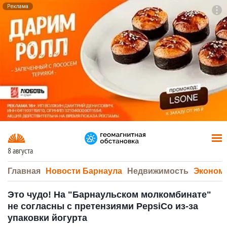
Реклама
To
F7
8 августа
Главная
Новости Барнаула
Недвижимость
Эконом
Это чудо! На "Барнаульском молкомбинате"
не согласны с претензиями PepsiCo из-за
упаковки йогурта