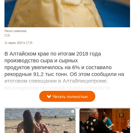
Масло сливочное.
СС0
11 марта 2019 в 17:35
В Алтайском крае по итогам 2018 года
производство сыра и сырных
продуктов увеличилось на 6% и составило
рекордные 91,2 тыс тонн. Об этом сообщили на
итоговом совещании в Алтайпищепроме,
посвященном молочной промышленности.
Читать полностью
i