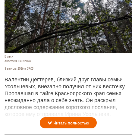
В лесу.
Анастасия Панченко
8 августа 2026 в 09:05
Валентин Дегтерев, близкий друг главы семьи
Усольцевых, внезапно получил от них весточку.
Пропавшая в тайге Красноярского края семья
неожиданно дала о себе знать. Он раскрыл
дословное содержание короткого послания,
которое ему отправила Ирина Усольцева.
Читать полностью