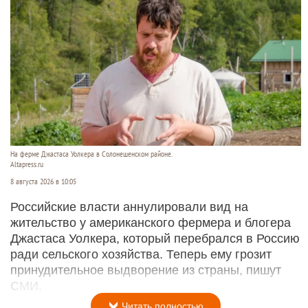
На ферме Джастаса Уолкера в Солонешенском районе.
Altapress.ru
8 августа 2026 в 10:05
Российские власти аннулировали вид на
жительство у американского фермера и блогера
Джастаса Уолкера, который перебрался в Россию
ради сельского хозяйства. Теперь ему грозит
принудительное выдворение из страны, пишут
СМИ.
Читать полностью