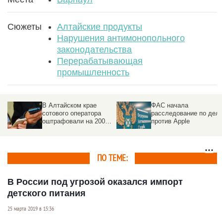
Сюжеты
Алтайские продукты
Нарушения антимонопольного
законодательства
Перерабатывающая
промышленность
Сладко-горький сезон.
Сладкое место.
О трудностях
Стартовала медовая
алтайских пасек
ярмарка на площади
рассказали пчеловоды
Сахарова
ПО ТЕМЕ:
В России под угрозой оказался импорт
детского питания
25 марта 2019 в 15:36