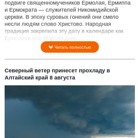
подвиге священномучеников Ермолая, Ермиппа
и Ермократа — служителей Никомидийской
церкви. В эпоху суровых гонений они смело
несли людям слово Христово. Народная
традиция закрепила эту дату в календаре как
Ермолаев или Марьев день.
Читать полностью
Северный ветер принесет прохладу в
Алтайский край 8 августа