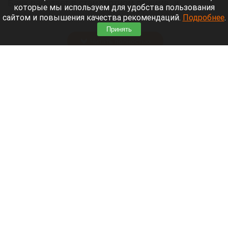
Банк работает в стандартном режиме, и
которые мы используем для удобства пользования
британские санкции не влияют на его
сайтом и повышения качества рекомендаций.
Подробнее
.
деятельность.
Принять
Читать полностью
Больница и медучреждения на Алтае
получили пять новых автомобилей