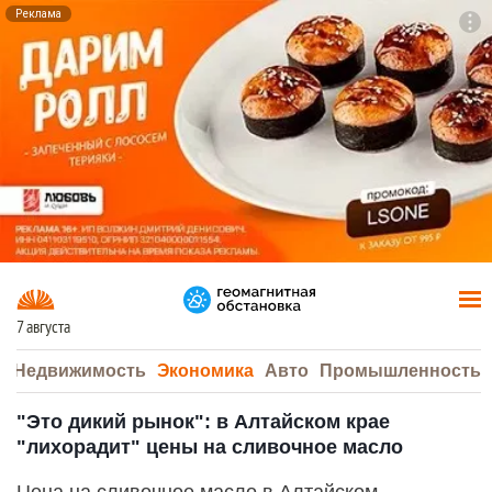
Реклама
To
F7
7 августа
а
Недвижимость
Экономика
Авто
Промышленность
"Это дикий рынок": в Алтайском крае
"лихорадит" цены на сливочное масло
Цена на сливочное масло в Алтайском