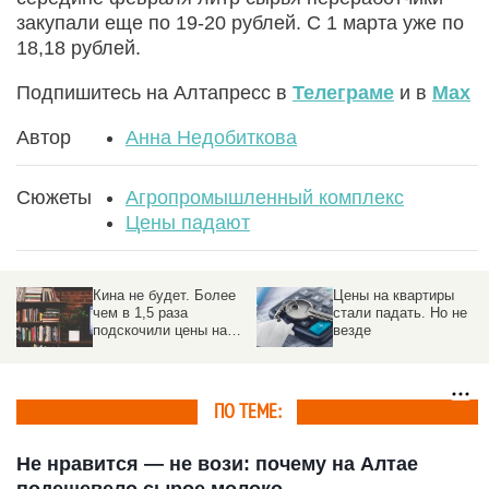
закупали еще по 19-20 рублей. С 1 марта уже по
18,18 рублей.
Подпишитесь на Алтапресс в
Телеграме
и в
Max
Автор
Анна Недобиткова
Сюжеты
Агропромышленный комплекс
Цены падают
Цены на квартиры
Картофель в
стали падать. Но не
алтайском городе
везде
подорожал на 35%, но
подешевело кое-что
зелененькое
ПО ТЕМЕ:
Не нравится — не вози: почему на Алтае