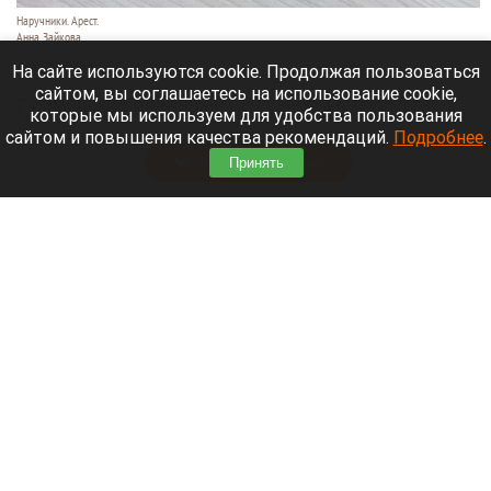
Наручники. Арест.
Анна Зайкова
7 августа 2026 в 21:12
На сайте используются cookie. Продолжая пользоваться
сайтом, вы соглашаетесь на использование cookie,
Приморский районный суд Санкт-Петербурга
которые мы используем для удобства пользования
заочно заключил Лидию Невзорову* под стражу.
сайтом и повышения качества рекомендаций.
Подробнее
.
Читать полностью
Принять
Программу партнерских хабов для хранения
товаров запускает Wildberries