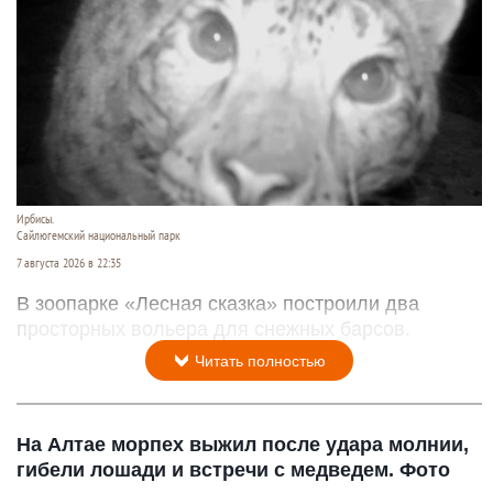
Ирбисы.
Сайлюгемский национальный парк
7 августа 2026 в 22:35
В зоопарке «Лесная сказка» построили два
просторных вольера для снежных барсов.
Читать полностью
На Алтае морпех выжил после удара молнии,
гибели лошади и встречи с медведем. Фото