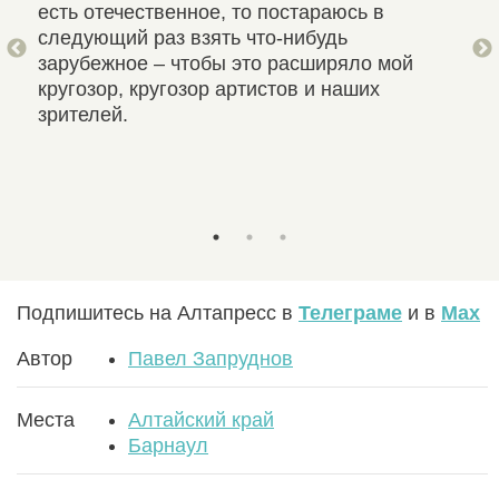
есть отечественное, то постараюсь в
чем
следующий раз взять что-нибудь
зарубежное – чтобы это расширяло мой
уре.
кругозор, кругозор артистов и наших
зрителей.
им
ив и
Подпишитесь на Алтапресс в
Телеграме
и в
Max
Автор
Павел Запруднов
Места
Алтайский край
Барнаул