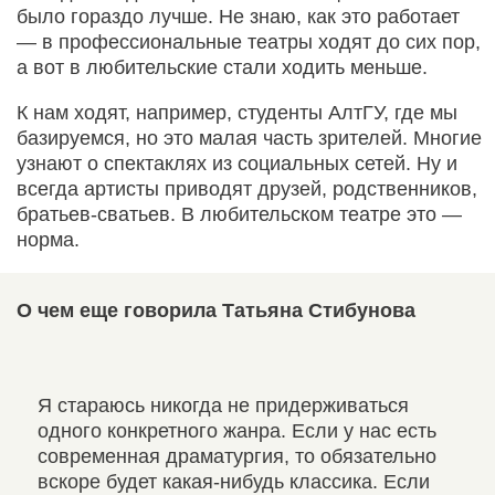
было гораздо лучше. Не знаю, как это работает
— в профессиональные театры ходят до сих пор,
а вот в любительские стали ходить меньше.
К нам ходят, например, студенты АлтГУ, где мы
базируемся, но это малая часть зрителей. Многие
узнают о спектаклях из социальных сетей. Ну и
всегда артисты приводят друзей, родственников,
братьев-сватьев. В любительском театре это —
норма.
О чем еще говорила Татьяна Стибунова
ача
Я стараюсь никогда не придерживаться
Ком
но
одного конкретного жанра. Если у нас есть
тем
сть
современная драматургия, то обязательно
тол
вскоре будет какая-нибудь классика. Если
дел