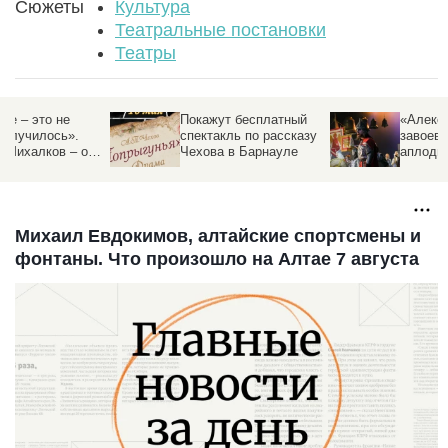
Сюжеты
Культура
Театральные постановки
Театры
Покажут бесплатный
«Александр Невский»
спектакль по рассказу
завоевал
Чехова в Барнауле
аплодисменты
 и
барнаульцев – фото
и
Михаил Евдокимов, алтайские спортсмены и
фонтаны. Что произошло на Алтае 7 августа