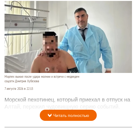
Морпех выжил после удара молнии и встречи с медведем
соцсети Дмитрия Хубезова
7 августа 2026 в 22:15
Морской пехотинец, который приехал в отпуск на
Алтай, пережил чудовищную серию событий.
Читать полностью