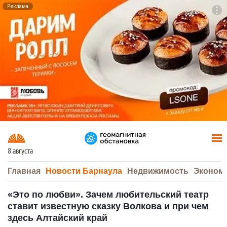
Реклама
To
F7
8 августа
Главная
Новости Барнаула
Недвижимость
Эконом
«Это по любви». Зачем любительский театр
ставит известную сказку Волкова и при чем
здесь Алтайский край