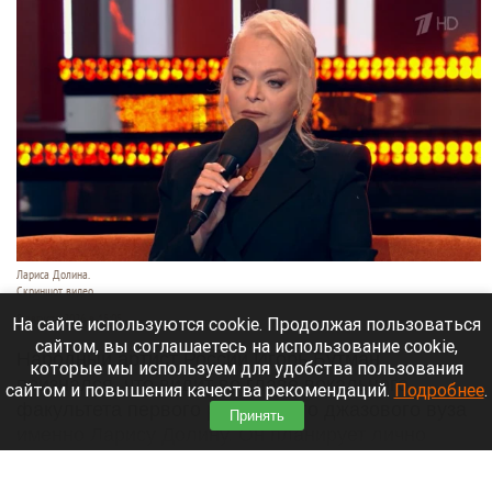
Лариса Долина.
Скриншот видео
8 августа 2026 в 15:05
На сайте используются cookie. Продолжая пользоваться
сайтом, вы соглашаетесь на использование cookie,
Народный артист России Игорь Бутман
которые мы используем для удобства пользования
признался, что видит во главе вокального
сайтом и повышения качества рекомендаций.
Подробнее
.
факультета первого российского джазового вуза
Принять
именно Ларису Долину. Он планирует лично
предложить эту должность своей коллеге.
Читать полностью