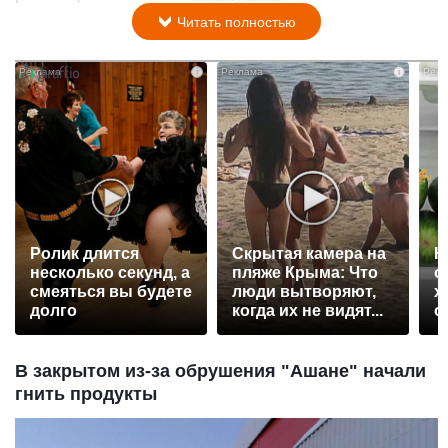
Читать полностью
i
i
Ролик длится
Скрытая камера на
Н
несколько секунд, а
пляже Крыма: Что
о
смеяться вы будете
люди вытворяют,
х
долго
когда их не видят...
о
с
В закрытом из-за обрушения "Ашане" начали
гнить продукты