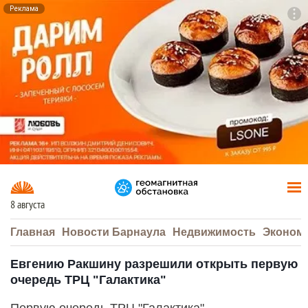
Реклама
To
F7
8 августа
Главная
Новости Барнаула
Недвижимость
Эконом
Евгению Ракшину разрешили открыть первую
очередь ТРЦ "Галактика"
Первую очередь ТРЦ "Галактика"