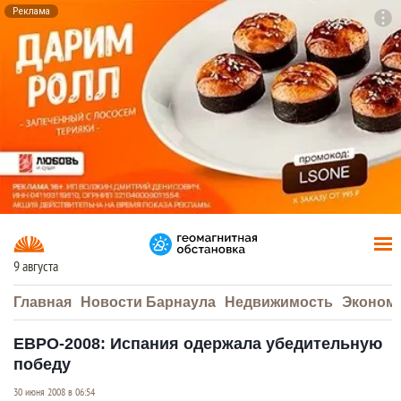
Реклама
To
F7
9 августа
Главная
Новости Барнаула
Недвижимость
Эконом
ЕВРО-2008: Испания одержала убедительную
победу
30 июня 2008 в 06:54