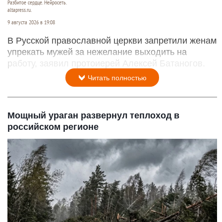
Разбитое сердце. Нейросеть.
altapress.ru.
9 августа 2026 в 19:08
В Русской православной церкви запретили женам
упрекать мужей за нежелание выходить на
работу, заявил протоиерей Алексей Батаногов.
Читать полностью
Мощный ураган развернул теплоход в
российском регионе