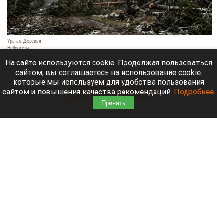
Ураган. Деревья
Нейросети
9 августа 2026 в 18:35
На сайте используются cookie. Продолжая пользоваться
сайтом, вы соглашаетесь на использование cookie,
Мощный ураган бушует в Самарской области.
которые мы используем для удобства пользования
сайтом и повышения качества рекомендаций.
Подробнее
.
Читать полностью
Принять
Москвичей призвали оставаться дома