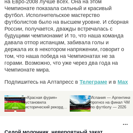
на Евро-2008 лучше всех. Она на этом
Чемпионате показала сильный и красивый
футбол. Исполнительское мастерство
футболистов было на высшем уровне. И сборная
России, получается, дважды встречалась с
будущими чемпионами! И то, что наша команда
давала отпор испанцам, забивала голы и
держала их в некотором напряжении, говорит о
том, что наша победа на Чемпионатах не за
горами. Возможно, что уже через два года на
Чемпионате мира.
Подпишитесь на Алтапресс в
Телеграме
и в
Max
«Красная фурия»
Испания — Аргентина:
в
установила
прогноз на финал ЧМ
исторический рекорд
по футболу — 2026
по пропущенным голам
на ЧМ
Седой молочник, невероятный закат,