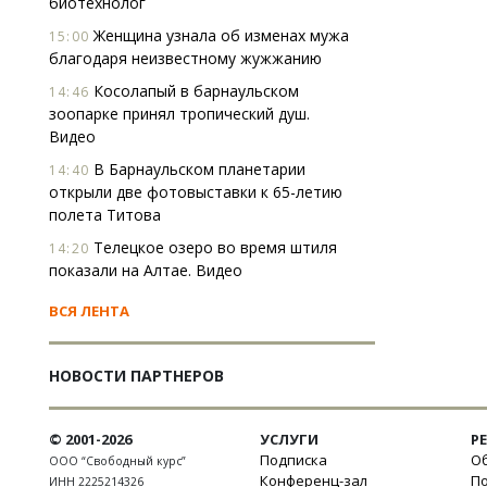
биотехнолог
Женщина узнала об изменах мужа
15:00
благодаря неизвестному жужжанию
Косолапый в барнаульском
14:46
зоопарке принял тропический душ.
Видео
В Барнаульском планетарии
14:40
открыли две фотовыставки к 65-летию
полета Титова
Телецкое озеро во время штиля
14:20
показали на Алтае. Видео
ВСЯ ЛЕНТА
НОВОСТИ ПАРТНЕРОВ
© 2001-2026
УСЛУГИ
Р
Подписка
Об
ООО “Свободный курс”
Конференц-зал
П
ИНН 2225214326