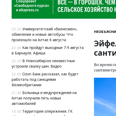
Университетский «бизнесмен»,
23:30
НЕОБЪЯСН
обмеление и новые автобусы. Что
произошло на Алтае 6 августа
Эйфе
Как пройдут выходные 7-9 августа
22:40
сант
в Барнауле. Афиша
В Новосибирске неизвестные
22:20
Во время с
устроили свалку шин. Видео
сантиметр
Ozon Банк рассказал, как будет
22:00
работать под санкциями
Великобритании
Больница и медучреждения на
21:40
Алтае получили пять новых
автомобилей
Территория опережения. ГК
10:00