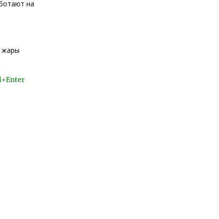
аботают на
й жары
l+Enter