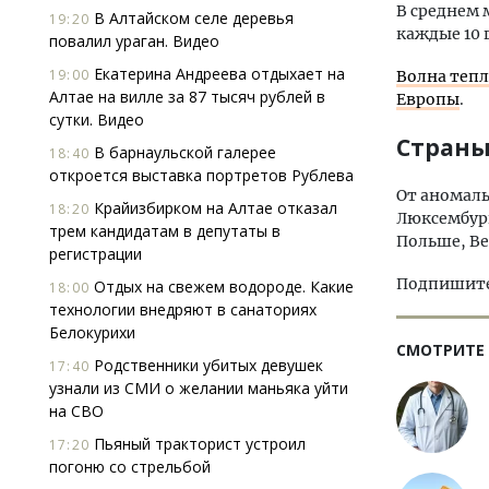
В среднем 
В Алтайском селе деревья
19:20
каждые 10
повалил ураган. Видео
Екатерина Андреева отдыхает на
19:00
Волна тепл
Алтае на вилле за 87 тысяч рублей в
Европы
.
сутки. Видео
Стран
В барнаульской галерее
18:40
откроется выставка портретов Рублева
От аномаль
Крайизбирком на Алтае отказал
18:20
Люксембург
трем кандидатам в депутаты в
Польше, Ве
регистрации
Подпишитес
Отдых на свежем водороде. Какие
18:00
технологии внедряют в санаториях
Белокурихи
СМОТРИТЕ
Родственники убитых девушек
17:40
узнали из СМИ о желании маньяка уйти
на СВО
Пьяный тракторист устроил
17:20
погоню со стрельбой