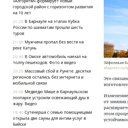
«Алгоритм» формирует новый
городской район с горизонтом развития
на 10 лет
В Барнауле на этапах Кубка
21:20
России по шахматам прошли шесть
туров
Мужчина пропал без вести на
21:00
реке Катунь
В Омске автомобиль наехал на
20:40
толпу пешеходов. Фото и видео
Эйфелевая б
altapress.ru
Массовый сбой в Рунете: десятки
20:20
регионов остались без интернета и
Это связан
мобильной связи
изготовлен
Медведю Мише в барнаульском
20:00
Изменение
зоопарке устроили освежающий душ в
от зимних 
жару. Видео
расширяетс
Сутенерша с семью помощницами
19:40
этом проце
открыла две сауны для интим-услуг в
устойчивос
Бийске