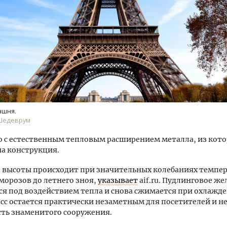
Смелость архитектурных 
Генеральный директор к
ЗИАС — об эстетике горо
ашня.
трендах в фасадах и разв
/Шедеврум
СТРОИТЕЛЬСТВО
о с естественным тепловым расширением металла, из кото
а конструкция.
 высоты происходит при значительных колебаниях темпе
морозов до летнего зноя,
указывает
aif.ru. Пудлинговое же
я под воздействием тепла и снова сжимается при охлажде
сс остается практически незаметным для посетителей и не
ть знаменитого сооружения.