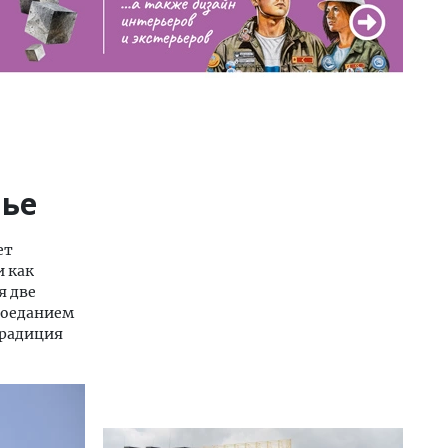
нье
ет
и как
я две
поеданием
традиция