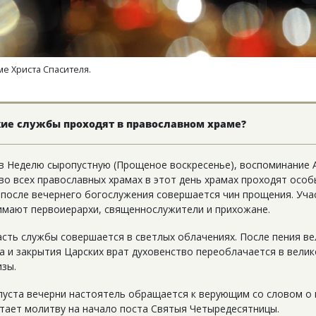
ме Христа Спасителя.
ие службы проходят в православном храме?
в Неделю сыропустную (Прощеное воскресенье), воспоминание
 во всех православных храмах в этот день храмах проходят осо
 после вечернего богослужения совершается чин прощения. Уча
имают первоиерархи, священнослужители и прихожане.
асть службы совершается в светлых облачениях. После пения ве
а и закрытия Царских врат духовенство переоблачается в вели
изы.
пуста вечерни настоятель обращается к верующим со словом о
итает молитву на начало поста Святыя Четыредесятницы.