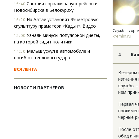
Санкции сорвали запуск рейсов из
15:40
Новосибирска в Белокуриху
На Алтае установят 39-метровую
15:20
скульптуру праматери «Кадын». Видео
Служба в хра
Узнали минусы популярной диеты,
15:00
kremlin.ru
на которой сидят политики
Малыш уснул в автомобиле и
14:50
4
Как
погиб от теплового удара
ВСЯ ЛЕНТА
Вечером 
изгнания
службы –
НОВОСТИ ПАРТНЕРОВ
нем прин
Первая ч
прокимен
черные р
После от
обид и ч