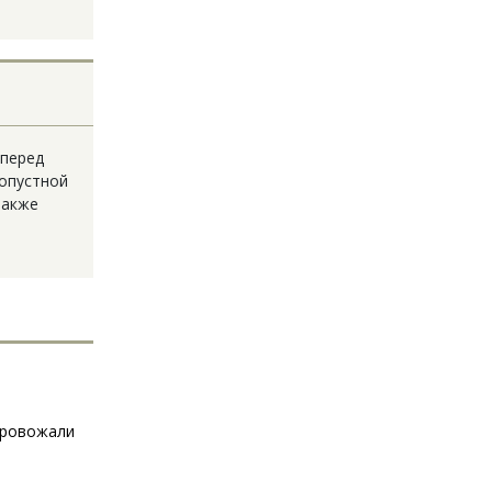
 перед
ропустной
также
 провожали