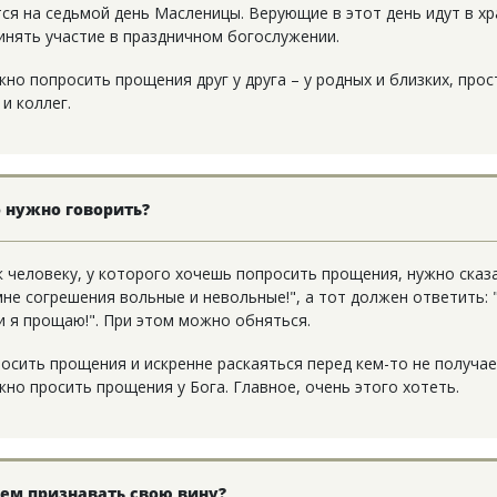
ся на седьмой день Масленицы. Верующие в этот день идут в хр
инять участие в праздничном богослужении.
но попросить прощения друг у друга – у родных и близких, прос
и коллег.
 нужно говорить?
к человеку, у которого хочешь попросить прощения, нужно сказа
не согрешения вольные и невольные!", а тот должен ответить: 
и я прощаю!". При этом можно обняться.
осить прощения и искренне раскаяться перед кем-то не получае
жно просить прощения у Бога. Главное, очень этого хотеть.
ем признавать свою вину?