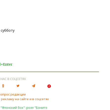
 субботу
l+Enter
 НАС В СОЦСЕТЯХ
вопрос редакции
 рекламу на сайте и в соцсетях
 "Японский бох": ролл "Бонито