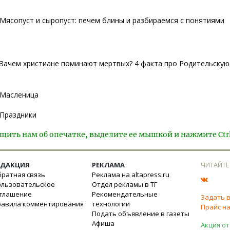
Мясопуст и сыропуст: печем блины и разбираемся с понятиями
Зачем христиане поминают мертвых? 4 факта про Родительскую
Масленица
Праздники
щить нам об опечатке, выделите ее мышкой и нажмите Ctr
ЕДАКЦИЯ
РЕКЛАМА
ЧИТАЙТЕ
ратная связь
Реклама на altapress.ru
ользовательское
Отдел рекламы в ТГ
оглашение
Рекомендательные
Задать 
равила комментирования
технологии
Прайс на
Подать объявление в газеты
Афиша
Акция от