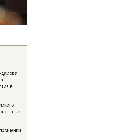
 Адамова
бые
стие в
ликого
копостные
 прощении