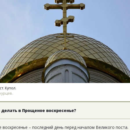
тектурный код начинается с
Ищем новые берега. Ген
ли. Мощение крупноформатными
«Жилищной инициативы»
тами становится новым
Гатилов — о том, как де
ндартом благоустройства
оставаться на плаву, ког
штормит
ОИТЕЛЬСТВО
СТРОИТЕЛЬСТВО
т. Купол.
курцев.
 делать в Прощеное воскресенье?
 воскресенье – последний день перед началом Великого поста.