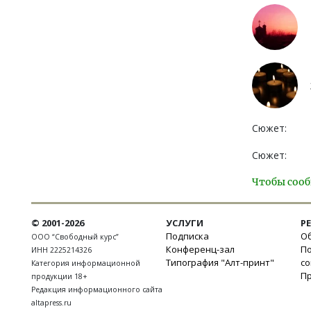
Сюжет:
Сюжет:
Чтобы сооб
© 2001-2026
УСЛУГИ
Р
Подписка
Об
ООО “Свободный курс”
Конференц-зал
П
ИНН 2225214326
Типография "Алт-принт"
с
Категория информационной
П
продукции 18+
Редакция информационного сайта
altapress.ru