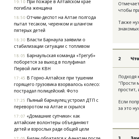
При пожаре в Алтайском крае
19:10
Отмечает
погибла женщина
чтобы пр
Отчим-деспот на Алтае полгода
18:50
Также нуж
пытал тесаком, черенком и шлангом
знакомых 
пятерых детей
Власти Барнаула заявили о
18:30
стабилизации ситуации с топливом
Барнаульская команда «Трегуб»
18:05
2
Что
поборется за выход в полуфинал
Первой лиги КВН
Подходя 
В Горно-Алтайске при тушении
17:45
"Прости м
горящего грузовика взорвалось колесо:
простит, 
пострадал полицейский. Фото
Пьяный барнаулец устроил ДТП с
17:25
Если попр
переворотом на Алтае и скрылся
за это ну
«Домашние супчики»: как
17:07
алтайские волонтеры объединяют
детей и взрослых ради общей цели
3
Зач
Билан обратился к фанатам после
17:05