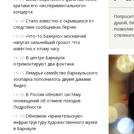
критики его «экспериментального»
концерта
Попросит
Стало известно о скрывшихся от
16:40
душой, б
следствия сообщниках Лерчек
позволяе
отвлекать
«Что-то бахнуло»: москвичей
16:30
напугал сильнейший грохот. Что
известно к этому часу
В центре Барнаула
16:20
отремонтируют два фонтана
Лемурье семейство барнаульского
16:15
зоопарка пополнилось двумя дамами.
Видео
В России обновят систему
16:05
оповещений об отмене поездов.
Подробности
Обновили «хранительскую»
15:50
инфраструктуру Художественного музея
в Барнауле