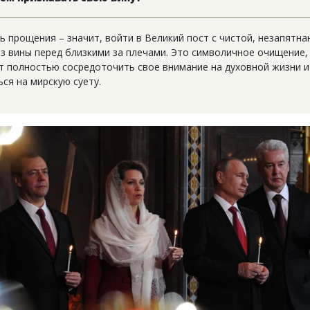
ь прощения – значит, войти в Великий пост с чистой, незапятна
ез вины перед близкими за плечами. Это символичное очищение,
т полностью сосредоточить свое внимание на духовной жизни и
ся на мирскую суету.