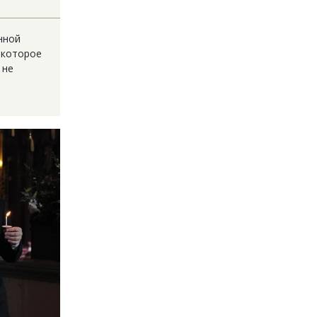
нной
 которое
 не