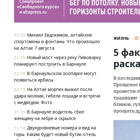
Михаил Евдокимов, алтайские
23:35
ЖИЗНЬ
спортсмены и фонтаны. Что произошло
на Алтае 7 августа
5 фак
Новый мост через реку Пивоварку
22:55
раск
планируют построить в Барнауле
В барнаульском зоопарке могут
22:35
В последни
появиться ирбисы
Прощеное в
На Алтае морпех выжил после
22:15
провести э
удара молнии, гибели лошади и встречи
традиции 
с медведем. Фото
блинов, гу
прощать др
В Барнауле водитель сбил
21:55
женщину на зебре и скрылся
Двухуровневые номера и вид на
11:56
горы. Каким будет новый бутик-отель