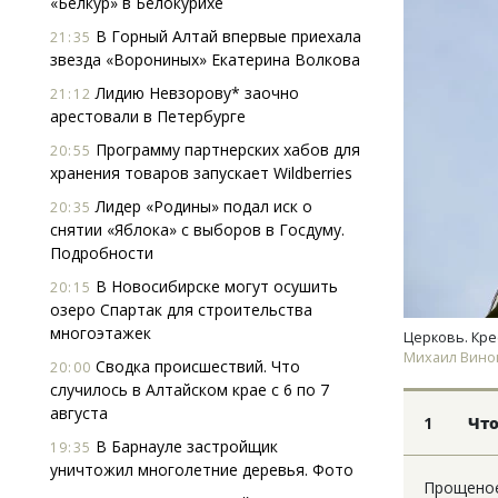
«Белкур» в Белокурихе
В Горный Алтай впервые приехала
21:35
звезда «Ворониных» Екатерина Волкова
Лидию Невзорову* заочно
21:12
арестовали в Петербурге
Программу партнерских хабов для
20:55
хранения товаров запускает Wildberries
Смелость архитектурных идей.
Архи
Лидер «Родины» подал иск о
20:35
Генеральный директор компании
зем
снятии «Яблока» с выборов в Госдуму.
ЗИАС — об эстетике городов,
пли
Подробности
трендах в фасадах и развитии рынка
ста
В Новосибирске могут осушить
20:15
СТРОИТЕЛЬСТВО
СТР
озеро Спартак для строительства
многоэтажек
Церковь. Крес
Михаил Вино
Сводка происшествий. Что
20:00
случилось в Алтайском крае с 6 по 7
августа
1
Что
В Барнауле застройщик
19:35
уничтожил многолетние деревья. Фото
Прощеное