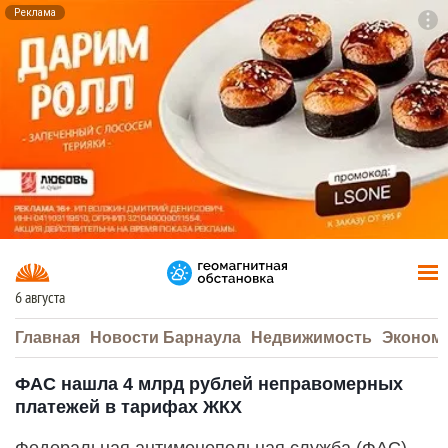
Реклама
To
F7
6 августа
Главная
Новости Барнаула
Недвижимость
Эконом
ФАС нашла 4 млрд рублей неправомерных
платежей в тарифах ЖКХ
Федеральная антимонопольная служба (ФАС)