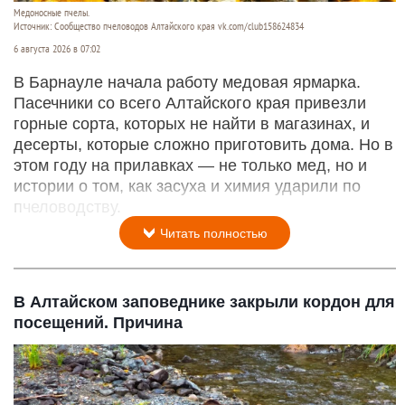
Медоносные пчелы.
Источник: Сообщество пчеловодов Алтайского края vk.com/club158624834
6 августа 2026 в 07:02
В Барнауле начала работу медовая ярмарка.
Пасечники со всего Алтайского края привезли
горные сорта, которых не найти в магазинах, и
десерты, которые сложно приготовить дома. Но в
этом году на прилавках — не только мед, но и
истории о том, как засуха и химия ударили по
пчеловодству.
Читать полностью
В Алтайском заповеднике закрыли кордон для
посещений. Причина