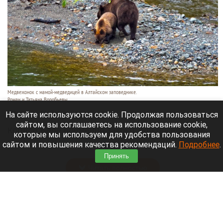
Медвежонок с мамой-медведицей в Алтайском заповеднике.
Роман и Татьяна Воробьевы
5 августа 2026 в 14:00
На сайте используются cookie. Продолжая пользоваться
сайтом, вы соглашаетесь на использование cookie,
Кордон Беле временно закрыт для посещения,
которые мы используем для удобства пользования
говорится в
сообщении
Алтайского биосферного
сайтом и повышения качества рекомендаций.
Подробнее
.
заповедника.
Принять
Читать полностью
Непредсказуемые гости. Кто сейчас ездит в
санатории Белокурихи, и как проходит летний