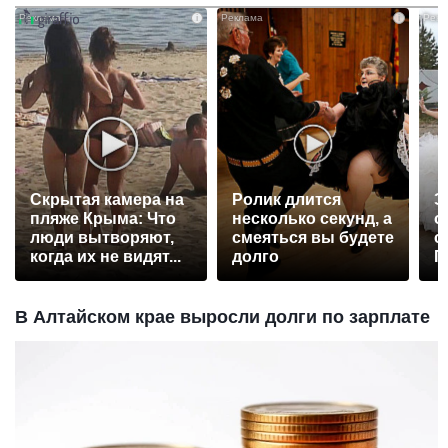
i
i
Скрытая камера на
Ролик длится
Э
пляже Крыма: Что
несколько секунд, а
о
люди вытворяют,
смеяться вы будете
с
когда их не видят...
долго
П
р
В Алтайском крае выросли долги по зарплате