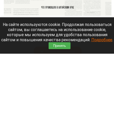
Главное за день в Алтайском крае.
altapress.ru.
На сайте используются cookie. Продолжая пользоваться
сайтом, вы соглашаетесь на использование cookie,
5 августа 2026 в 23:40
которые мы используем для удобства пользования
Altapress.ru
вспоминает о важных событиях,
сайтом и повышения качества рекомендаций.
Подробнее
.
которые произошли в Алтайском крае 5 августа.
Принять
Читать полностью
Население Земли предложили сократить
вдвое