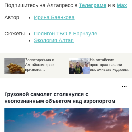
Подпишитесь на Алтапресс в
Телеграме
и в
Max
Автор
Ирина Баенкова
Сюжеты
Полигон ТБО в Барнауле
Экология Алтая
Золотодобыча в
На алтайских
Алтайском крае
просторах начали
признана
высаживать кедровый
неэффективной
лес — фоторепортаж
Грузовой самолет столкнулся с
неопознанным объектом над аэропортом