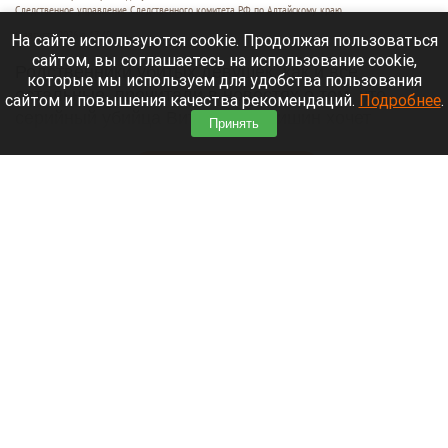
Следственное управление Следственного комитета РФ по Алтайскому краю
6 августа 2026 в 17:40
На сайте используются cookie. Продолжая пользоваться
сайтом, вы соглашаетесь на использование cookie,
Родственники убитых девушек, как и все
которые мы используем для удобства пользования
остальные, прочитали в новостях о том, что
сайтом и повышения качества рекомендаций.
Подробнее
.
серийный убийца Виталий Манишин хочет
Принять
отправиться на
спецоперацию
.
Читать полностью
Пьяный тракторист устроил погоню со
стрельбой