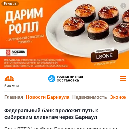
Реклама
To
F7
6 августа
Главная
Новости Барнаула
Недвижимость
Эконом
Федеральный банк проложит путь к
сибирским клиентам через Барнаул
Банк ВТБ24 выбрал Барнаул для размещения