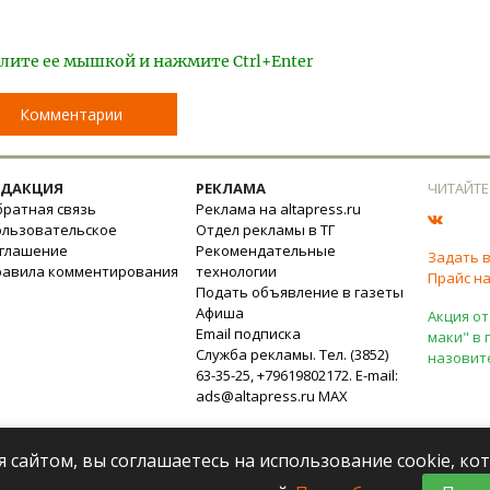
лите ее мышкой и нажмите Ctrl+Enter
Комментарии
ЕДАКЦИЯ
РЕКЛАМА
ЧИТАЙТЕ
ратная связь
Реклама на altapress.ru
ользовательское
Отдел рекламы в ТГ
оглашение
Рекомендательные
Задать 
равила комментирования
технологии
Прайс на
Подать объявление в газеты
Афиша
Акция от
Email подписка
маки" в 
Служба рекламы. Тел. (3852)
назовит
63-35-25, +79619802172. E-mail:
ads@altapress.ru
MAX
я сайтом, вы соглашаетесь на использование cookie, к