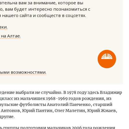
нательна вам за внимание, которое вы
о, вам будет интересно познакомиться с
нашего сайта и сообществ в соцсетях.
ки.
на Алтае.
тектурный код начинается с
Ищем новые берега. Ген
ли. Мощение крупноформатными
«Жилищной инициативы»
тами становится новым
Гатилов — о том, как де
ндартом благоустройства
оставаться на плаву, ког
ными возможностями.
штормит
ОИТЕЛЬСТВО
СТРОИТЕЛЬСТВО
ведение выбрали не случайно. В 1978 году здесь Владимир
класс из мальчишек 1968-1969 годов рождения, из
аульские футболисты Анатолий Панченко, старший
р Антонов, Юрий Пантин, Олег Малетин, Юрий Жмаев,
другие.
ь группы подготовки мальчиков 2006 года рождения