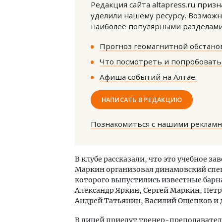
Редакция сайта altapress.ru приз
уделили нашему ресурсу. Возможн
наиболее популярными разделами 
Прогноз геомагнитной обстанов
Что посмотреть и попробовать 
Афиша событий на Алтае.
Архи
зем
НАПИСАТЬ В РЕДАКЦИЮ
пли
ста
Познакомиться с нашими реклам
СТР
В клубе рассказали, что это учебное за
Маркин организовал динамовский спец
которого выпустились известные барн
Александр Яркин, Сергей Маркин, Пет
Андрей Татьянин, Василий Ощепков и 
В лицей приедут тренер-преподавател