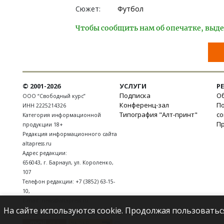
Сюжет:
Футбол
Чтобы сообщить нам об опечатке, выде
© 2001-2026
УСЛУГИ
Р
Подписка
Об
ООО “Свободный курс”
Конференц-зал
П
ИНН 2225214326
Типография "Алт-принт"
с
Категория информационной
П
продукции 18+
Редакция информационного сайта
altapress.ru
Адрес редакции:
656043
,
г. Барнаул
,
ул. Короленко,
107
Телефон редакции:
+7 (3852) 63-15-
10
,
E-mail:
news@altapress.ru
На сайте используются cookie. Продолжая пользоватьс