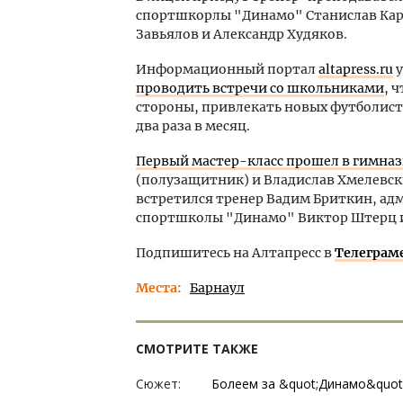
спортшкорлы "Динамо" Станислав Кар
Завьялов и Александр Худяков.
Информационный портал
altapress.ru
у
проводить встречи со школьниками
, 
стороны, привлекать новых футболист
два раза в месяц.
Первый мастер-класс прошел в гимна
(полузащитник) и Владислав Хмелевск
встретился тренер Вадим Бриткин, а
спортшколы "Динамо" Виктор Штерц и 
Подпишитесь на Алтапресс в
Телеграм
Места
Барнаул
СМОТРИТЕ ТАКЖЕ
Сюжет:
Болеем за &quot;Динамо&quot;