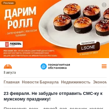
Реклама
To
F7
8 августа
Главная
Новости Барнаула
Недвижимость
Эконом
23 февраля. Не забудьте отправить СМС-ку к
мужскому празднику!
Поздравить всех – друзей, пап, дедушек, коллег