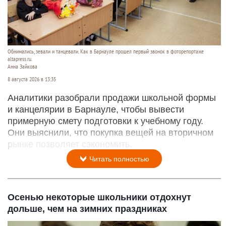
Обнимались, зевали и танцевали. Как в Барнауле прошел первый звонок в фоторепортаже
altapress.ru.
Анна Зайкова
8 августа 2026 в 13:35
Аналитики разобрали продажи школьной формы
и канцелярии в Барнауле, чтобы вывести
примерную смету подготовки к учебному году.
Они выяснили, что покупка вещей на вторичном
рынке позволяет сэкономить.
Читать полностью
Осенью некоторые школьники отдохнут
дольше, чем на зимних праздниках