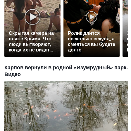
Скрытая камера на
Ролик длится
Э
пляже Крыма: Что
несколько секунд, а
о
люди вытворяют,
смеяться вы будете
с
когда их не видят...
долго
П
р
Карпов вернули в родной «Изумрудный» парк.
Видео