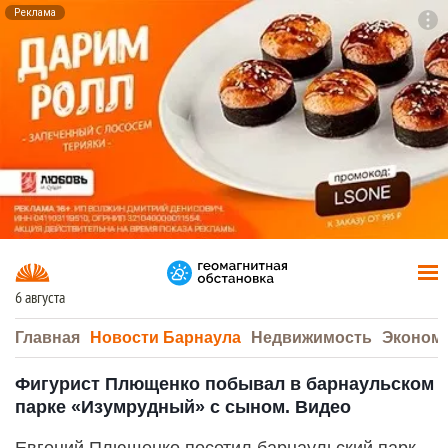
Реклама
To
F7
6 августа
Главная
Новости Барнаула
Недвижимость
Эконом
Фигурист Плющенко побывал в барнаульском
парке «Изумрудный» с сыном. Видео
Евгений Плющенко посетил барнаульский парк