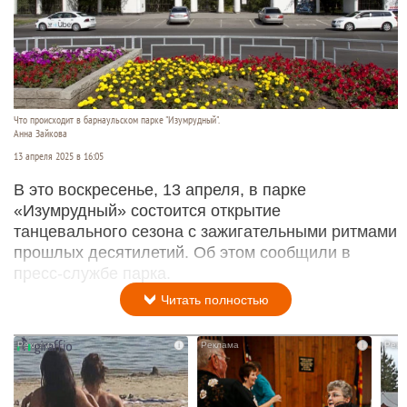
Что происходит в барнаульском парке "Изумрудный".
Анна Зайкова
13 апреля 2025 в 16:05
В это воскресенье, 13 апреля, в парке
«Изумрудный» состоится открытие
танцевального сезона с зажигательными ритмами
прошлых десятилетий. Об этом сообщили в
пресс-службе парка.
Читать полностью
i
i