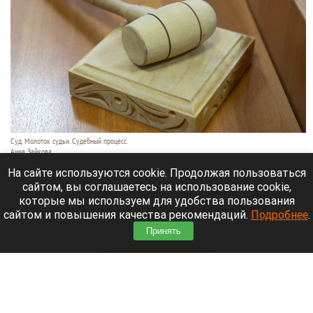
Суд. Молоток судьи. Судебный процесс.
Анна Зайкова
6 августа 2026 в 09:30
На сайте используются cookie. Продолжая пользоваться
сайтом, вы соглашаетесь на использование cookie,
Суд удовлетворил ходатайство Сергея Щукина,
которые мы используем для удобства пользования
который отбывал срок за посредничество в
сайтом и повышения качества рекомендаций.
Подробнее
.
передаче взятки. Он выйдет из колонии строгого
Принять
режима.
Читать полностью