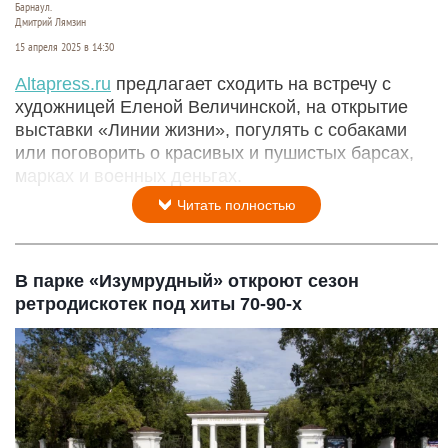
Барнаул.
Дмитрий Лямзин
15 апреля 2025 в 14:30
A
ltapress.ru
предлагает сходить на встречу с
художницей Еленой Величинской, на открытие
выставки «Линии жизни», погулять с собаками
или поговорить о красивых и пушистых барсах,
марках и военных деньгах.
Читать полностью
В парке «Изумрудный» откроют сезон
ретродискотек под хиты 70-90-х