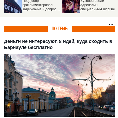
Бузовой ввели
Разразился матерный
адреналин
скандал на премии
специальным шприцем
звезд шансона
прямо в гортань
ПО ТЕМЕ:
Деньги не интересуют. 8 идей, куда сходить в
Барнауле бесплатно