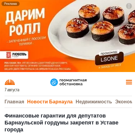
Реклама
To
F7
7 августа
Главная
Новости Барнаула
Недвижимость
Эконом
Финансовые гарантии для депутатов
Барнаульской гордумы закрепят в Уставе
города