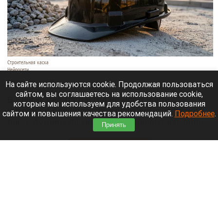
Строительная каска
Нейросети
7 августа 2026 в 09:10
На сайте используются cookie. Продолжая пользоваться
сайтом, вы соглашаетесь на использование cookie,
В Бийске уже третий год не могут найти
которые мы используем для удобства пользования
инвестора для недостроенного десятиэтажного
сайтом и повышения качества рекомендаций.
Подробнее
.
дома. Аукцион признали несостоявшимся, ведь
Принять
заявок даже не поступало,
сообщает
«Толк».
Читать полностью
В аэропорту Горно-Алтайска открыли детский
парк с батутами и гигантскими шахматами