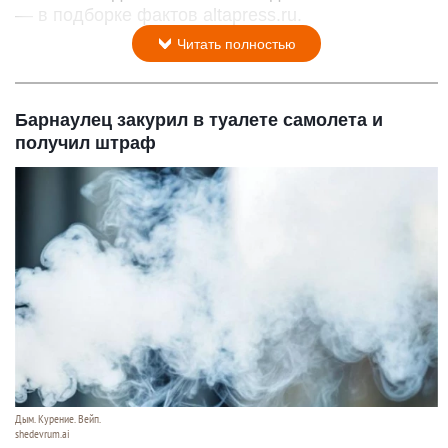
— в подборке фактов altapress.ru.
Читать полностью
Барнаулец закурил в туалете самолета и
получил штраф
Дым. Курение. Вейп.
shedevrum.ai