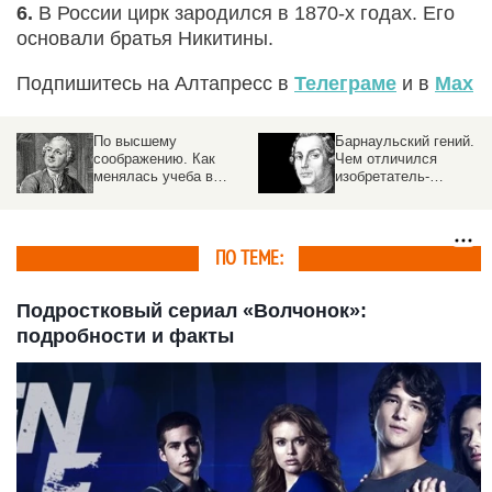
6.
В России цирк зародился в 1870-х годах. Его
основали братья Никитины.
Подпишитесь на Алтапресс в
Телеграме
и в
Max
По высшему
Барнаульский гений.
соображению. Как
Чем отличился
менялась учеба в
изобретатель-
российских вузах на
революционер Иван
протяжении веков
Ползунов
ПО ТЕМЕ:
Подростковый сериал «Волчонок»:
подробности и факты