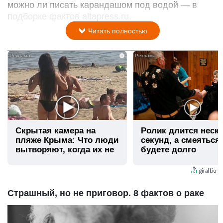
можно ли писать карандашом под водой — в
подборке фактов altapress.ru.
Читать полностью
i
Скрытая камера на
Ролик длится неск
пляже Крыма: Что люди
секунд, а смеяться
вытворяют, когда их не
будете долго
видят...
Страшный, но не приговор. 8 фактов о раке