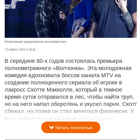
Иллюстрация предоставлена рекламодателем
13 апреля 2022 в 16:26
В середине 80-х годов состоялась премьера
полнометражного «Волчонка». Эта молодежная
комедия вдохновила боссов канала MTV на
создание полноценного сериала об игроке в
лакросс Скотте Макколле, который в темное
время суток отправился в лес, чтобы найти труп,
но на него напал оборотень и укусил парня. Скотт
сбежал, но позже он стал меняться физически. У
него появились необычные способности.
Читать полностью