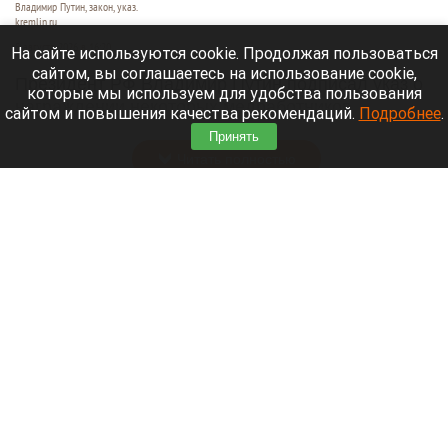
Владимир Путин, закон, указ.
kremlin.ru
5 августа 2026 в 16:20
На сайте используются cookie. Продолжая пользоваться
сайтом, вы соглашаетесь на использование cookie,
Президент РФ Владимир Путин подписал указ о
которые мы используем для удобства пользования
награждении некоторых медработников
сайтом и повышения качества рекомендаций.
Подробнее
.
Алтайского края.
Принять
Читать полностью
Сотрудник алтайского университета на
миллионы разбогател при заполнении
бюджетных мест