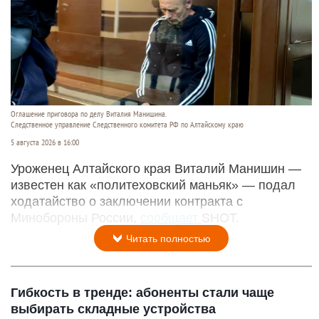
Оглашение приговора по делу Виталия Манишина.
Следственное управление Следственного комитета РФ по Алтайскому краю
5 августа 2026 в 16:00
Уроженец Алтайского края Виталий Манишин —
известен как «политеховский маньяк» — подал
ходатайство о заключении контракта с
Минобороны России,
сообщает
SHOT.
Читать полностью
Гибкость в тренде: абоненты стали чаще
выбирать складные устройства