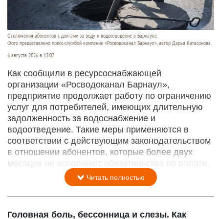
Отключения абонентов с долгами за воду и водоотведение в Барнауле.
Фото предоставлено пресс-службой компании «Росводоканал Барнаул», автор Дарья Катасонова.
6 августа 2026 в 13:07
Как сообщили в ресурсоснабжающей
организации «Росводоканал Барнаул»,
предприятие продолжает работу по ограничению
услуг для потребителей, имеющих длительную
задолженность за водоснабжение и
водоотведение. Такие меры применяются в
соответствии с действующим законодательством
в отношении абонентов, которые более двух
месяцев не исполняют обязательства по оплате.
Читать полностью
Головная боль, бессонница и слезы. Как