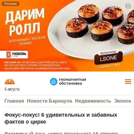
Реклама
To
F7
6 августа
Главная
Новости Барнаула
Недвижимость
Эконом
Фокус-покус! 6 удивительных и забавных
фактов о цирке
Всемирный день цирка празднуют 16 апреля.