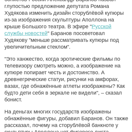
глупостью предложение депутата Романа
Худякова изменить дизайн сторублёвой купюры
из-за изображения скульптуры Аполлона на
крыше Большого театра. В эфире "
Русской
службы новостей
" Баранов посоветовал
Худякову "меньше рассматривать купюры под
увеличительным стеклом".
"Это ханжество, когда эротические фильмы по
телевизору смотреть можно, а изображение на
купюре попирает честь и достоинство. А
древнегреческие статуи, рисунки на амфорах,
вазах, где обнажённые атлеты изображены? Как
будто дети себя в зеркале не видели", – сказал
бонист.
На деньгах многих государств изображены
обнажённые фигуры, добавил Баранов. Он также
рассказал, почему на сторублёвой банкноте у
скульптуры Аполлона нет фигового листа.