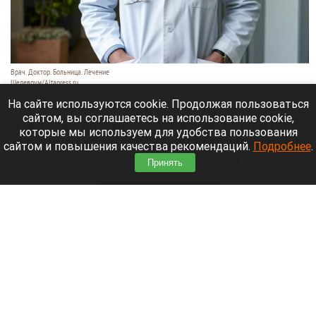
Врач. Доктор. Больница. Лечение
Шедеврум/Altapress.ru
8 августа 2026 в 19:35
На сайте используются cookie. Продолжая пользоваться
сайтом, вы соглашаетесь на использование cookie,
В больнице аргентинского Росарио на 69-м году
которые мы используем для удобства пользования
жизни умер Хорхе Месси — отец восьмикратного
сайтом и повышения качества рекомендаций.
Подробнее
.
обладателя «Золотого мяча» Лионеля Месси. Он
Принять
долго боролся с тяжелой болезнью.
Читать полностью
В элитном квартале российского города
накрыли притон-лабиринт