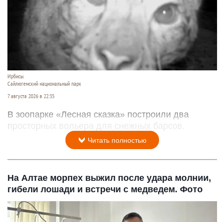
Ирбисы.
Сайлюгемский национальный парк
7 августа 2026 в 22:35
В зоопарке «Лесная сказка» построили два
просторных вольера для снежных барсов.
Читать полностью
На Алтае морпех выжил после удара молнии,
гибели лошади и встречи с медведем. Фото