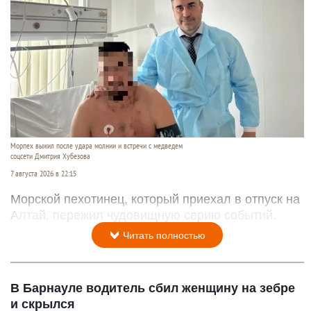
Морпех выжил после удара молнии и встречи с медведем
соцсети Дмитрия Хубезова
7 августа 2026 в 22:15
Морской пехотинец, который приехал в отпуск на
Алтай, пережил чудовищную серию событий.
Читать полностью
В Барнауле водитель сбил женщину на зебре
и скрылся