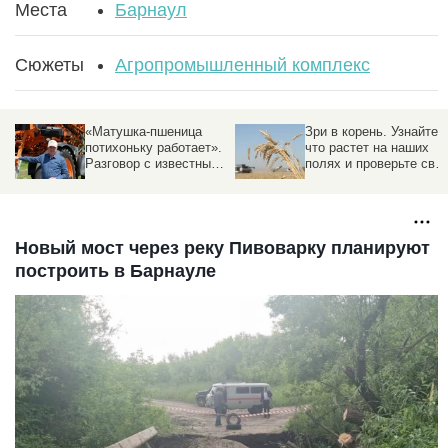
Места
Барнаул
Сюжеты
Агропромышленный комплекс
«Матушка-пшеница
Зри в корень. Узнайте,
потихоньку работает».
что растет на наших
Разговор с известным
полях и проверьте сво
фермером о хозяйстве,
ботаническое ай-кью
которое держится на
терпении и смекалке
Новый мост через реку Пивоварку планируют
построить в Барнауле