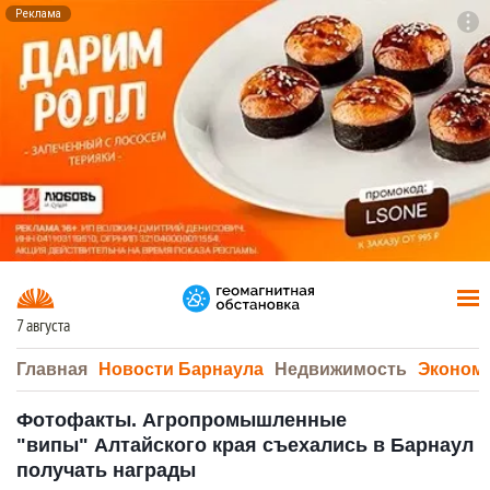
Реклама
To
F7
7 августа
Главная
Новости Барнаула
Недвижимость
Эконом
Фотофакты. Агропромышленные
"випы" Алтайского края съехались в Барнаул
получать награды