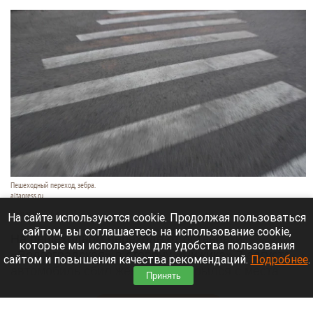
Пешеходный переход, зебра.
altapress.ru
7 августа 2026 в 21:55
На сайте используются cookie. Продолжая пользоваться
сайтом, вы соглашаетесь на использование cookie,
На пешеходном переходе от остановки
которые мы используем для удобства пользования
«Волгоградская» в сторону «Чижика» 7 августа
сайтом и повышения качества рекомендаций.
Подробнее
.
автомобиль сбил женщину и скрылся с места
Принять
происшествия.
Читать полностью