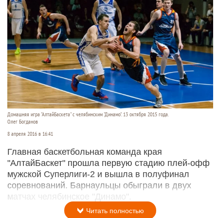
Домашняя игра "АлтайБаскета" с челябинским "Динамо". 13 октября 2015 года.
Олег Богданов
8 апреля 2016 в 16:41
Главная баскетбольная команда края
"АлтайБаскет" прошла первую стадию плей-офф
мужской Суперлиги-2 и вышла в полуфинал
соревнований. Барнаульцы обыграли в двух
матчах челябинское "Динамо".
Читать полностью