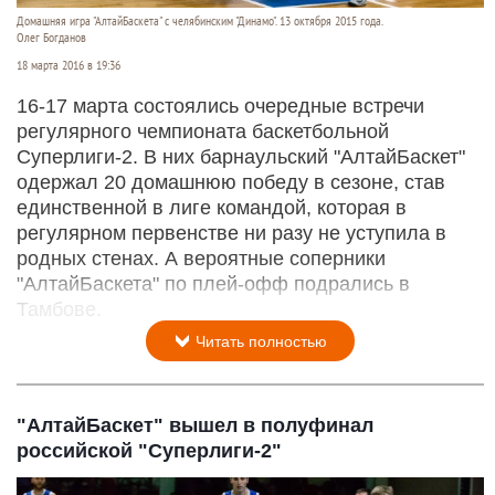
Домашняя игра "АлтайБаскета" с челябинским "Динамо". 13 октября 2015 года.
Олег Богданов
18 марта 2016 в 19:36
16-17 марта состоялись очередные встречи
регулярного чемпионата баскетбольной
Суперлиги-2. В них барнаульский "АлтайБаскет"
одержал 20 домашнюю победу в сезоне, став
единственной в лиге командой, которая в
регулярном первенстве ни разу не уступила в
родных стенах. А вероятные соперники
"АлтайБаскета" по плей-офф подрались в
Тамбове.
Читать полностью
"АлтайБаскет" вышел в полуфинал
российской "Суперлиги-2"