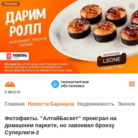
Реклама
To
F7
6 августа
Главная
Новости Барнаула
Недвижимость
Эконом
Фотофакты. "АлтайБаскет" проиграл на
домашнем паркете, но завоевал бронзу
Суперлиги-2