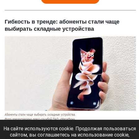
Гибкость в тренде: абоненты стали чаще
выбирать складные устройства
Абоненты стали чаще выбирать складные устройства.
Фото предоставлено пресс-службой ПАО «МегаФон».
5 августа 2026 в 15:50
На сайте используются cookie. Продолжая пользоваться
сайтом, вы соглашаетесь на использование cookie,
Технология гибких дисплеев перестает быть