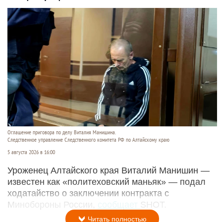
Оглашение приговора по делу Виталия Манишина.
Следственное управление Следственного комитета РФ по Алтайскому краю
5 августа 2026 в 16:00
Уроженец Алтайского края Виталий Манишин —
известен как «политеховский маньяк» — подал
ходатайство о заключении контракта с
Минобороны России,
сообщает
SHOT.
Читать полностью