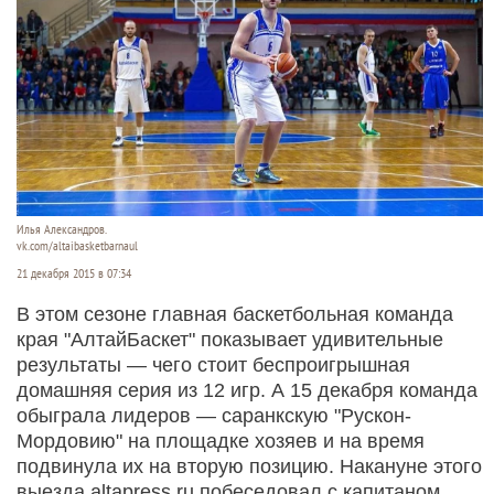
Илья Александров.
vk.com/altaibasketbarnaul
21 декабря 2015 в 07:34
В этом сезоне главная баскетбольная команда
края "АлтайБаскет" показывает удивительные
результаты — чего стоит беспроигрышная
домашняя серия из 12 игр. А 15 декабря команда
обыграла лидеров — саранкскую "Рускон-
Мордовию" на площадке хозяев и на время
подвинула их на вторую позицию. Накануне этого
выезда altapress.ru побеседовал с капитаном