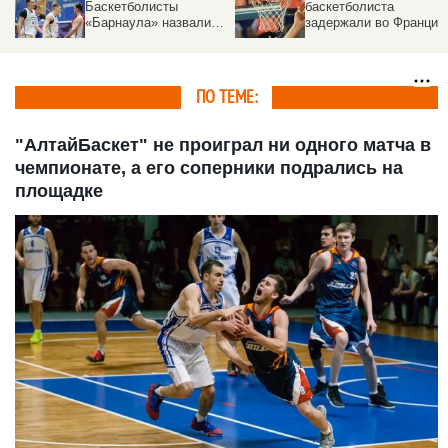
Баскетболисты
баскетболиста
«Барнаула» назвали
задержали во Франции
себя «хозяевами
Сибири» и подтвердили
звание в матче против
«Новосибирска»
ПО ТЕМЕ:
"АлтайБаскет" не проиграл ни одного матча в
чемпионате, а его соперники подрались на
площадке