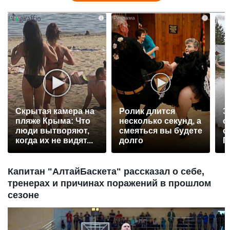
i
i
Скрытая камера на
Ролик длится
Э
пляже Крыма: Что
несколько секунд, а
о
люди вытворяют,
смеяться вы будете
с
когда их не видят...
долго
П
р
Капитан "АлтайБаскета" рассказал о себе,
тренерах и причинах поражений в прошлом
сезоне