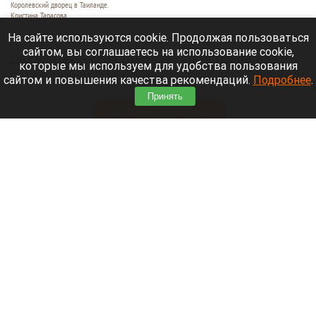
Королевский дворец в Таиланде.
Кристина Тарасова
9 августа 2026 в 15:35
На сайте используются cookie. Продолжая пользоваться
сайтом, вы соглашаетесь на использование cookie,
Диджей из России Дмитрий — выступает под
которые мы используем для удобства пользования
псевдонимом DJ FЫRРИN — пропал в Таиланде
сайтом и повышения качества рекомендаций.
Подробнее
.
после возникновения проблем с документами.
Принять
Читать полностью
Невероятный закат на Телецком озере снял
инспектор Алтайского заповедника. Фото