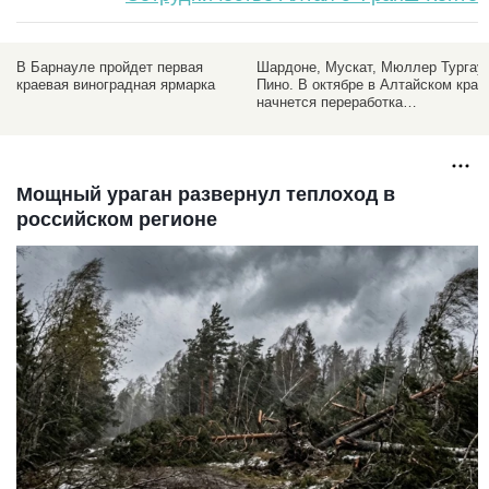
Шардоне, Мускат, Мюллер Тургау,
Умная культура. Как решить
Пино. В октябре в Алтайском крае
проблемы возделывания
начнется переработка
винограда на Алтае
французского винограда
Мощный ураган развернул теплоход в
российском регионе