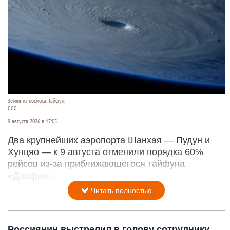
Земля из космоса. Тайфун.
СС0
9 августа 2026 в 17:05
Два крупнейших аэропорта Шанхая — Пудун и
Хунцяо — к 9 августа отменили порядка 60%
рейсов из-за приближающегося тайфуна
«Долфин».
Читать полностью
Россиянин выстрелил в голову сотруднику