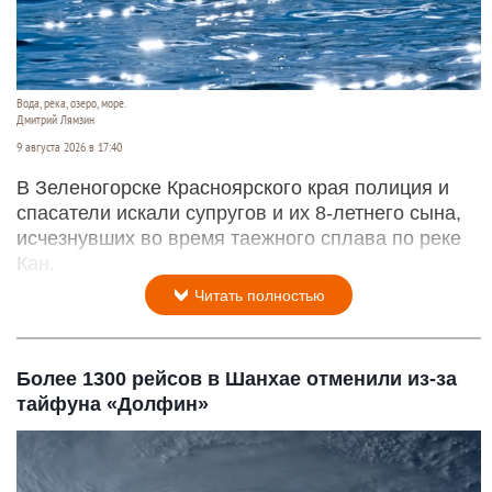
Вода, река, озеро, море.
Дмитрий Лямзин
9 августа 2026 в 17:40
В Зеленогорске Красноярского края полиция и
спасатели искали супругов и их 8-летнего сына,
исчезнувших во время таежного сплава по реке
Кан.
Читать полностью
Более 1300 рейсов в Шанхае отменили из-за
тайфуна «Долфин»