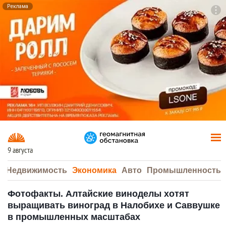
Реклама
To
F7
9 августа
а
Недвижимость
Экономика
Авто
Промышленность
Фотофакты. Алтайские виноделы хотят
выращивать виноград в Налобихе и Саввушке
в промышленных масштабах