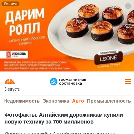
Реклама
To
F7
8 августа
а
Недвижимость
Экономика
Авто
Промышленность
Фотофакты. Алтайским дорожникам купили
новую технику за 700 миллионов
Дорожные службы Алтайского края заметно