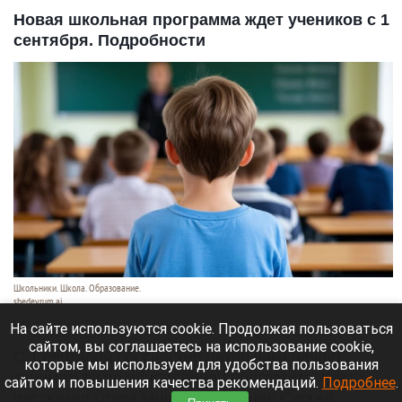
Новая школьная программа ждет учеников с 1
сентября. Подробности
Школьники. Школа. Образование.
shedevrum.ai
8 августа 2026 в 17:05
На сайте используются cookie. Продолжая пользоваться
сайтом, вы соглашаетесь на использование cookie,
С 1 сентября российские школьники начнут
которые мы используем для удобства пользования
заниматься по обновленной программе. Как
сайтом и повышения качества рекомендаций.
Подробнее
.
рассказал глава Минпросвещения Сергей