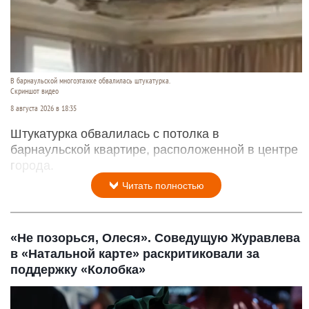
В барнаульской многоэтажке обвалилась штукатурка.
Скриншот видео
8 августа 2026 в 18:35
Штукатурка обвалилась с потолка в
барнаульской квартире, расположенной в центре
города.
Читать полностью
«Не позорься, Олеся». Соведущую Журавлева
в «Натальной карте» раскритиковали за
поддержку «Колобка»