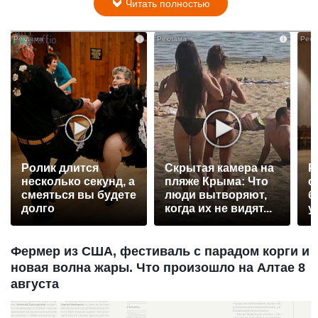
Читать полностью
i
i
Ролик длится
Скрытая камера на
Р
несколько секунд, а
пляже Крыма: Что
с
смеяться вы будете
люди вытворяют,
б
долго
когда их не видят...
у
Фермер из США, фестиваль с парадом корги и
новая волна жары. Что произошло на Алтае 8
августа