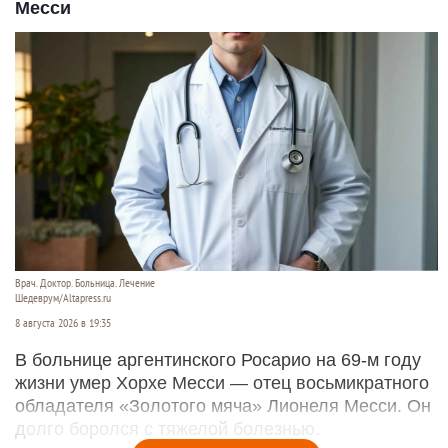
Месси
Врач. Доктор. Больница. Лечение
Шедеврум/Altapress.ru
8 августа 2026 в 19:35
В больнице аргентинского Росарио на 69-м году
жизни умер Хорхе Месси — отец восьмикратного
обладателя «Золотого мяча» Лионеля Месси. Он
долго боролся с тяжелой болезнью.