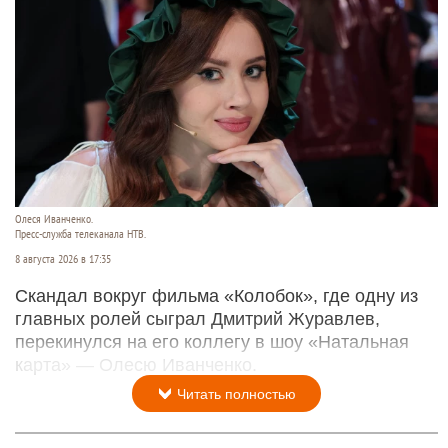
Олеся Иванченко.
Пресс-служба телеканала НТВ.
8 августа 2026 в 17:35
Скандал вокруг фильма «Колобок», где одну из
главных ролей сыграл Дмитрий Журавлев,
перекинулся на его коллегу в шоу «Натальная
карта» — Олесю Иванченко.
Читать полностью