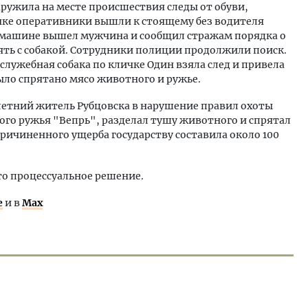
ружила на месте происшествия следы от обуви,
нке оперативники вышли к стоящему без водителя
к машине вышел мужчина и сообщил стражам порядка о
лять с собакой. Сотрудники полиции продолжили поиск.
ужебная собака по кличке Один взяла след и привела
ыло спрятано мясо животного и ружье.
летний житель Рубцовска в нарушение правил охоты
ого ружья "Вепрь", разделал тушу животного и спрятал
ричиненного ущерба государству составила около 100
то процессуальное решение.
е
и в
Max