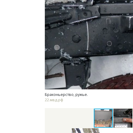
Смел
Ген
ЗИАС
трен
СТР
Браконьерство, ружье.
22.мвд.рф