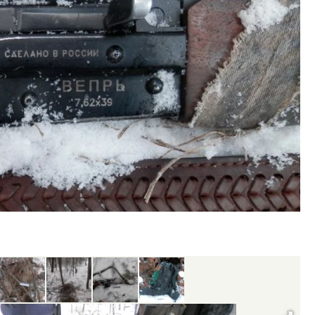
ость архитектурных идей.
Архитектурный код начин
еральный директор компании
земли. Мощение крупно
 — об эстетике городов,
плитами становится нов
дах в фасадах и развитии рынка
стандартом благоустрой
ОИТЕЛЬСТВО
СТРОИТЕЛЬСТВО