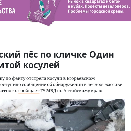
ский пёс по кличке Один
итой косулей
у по факту отстрела косули в Егорьевском
поступило сообщение об обнаружении в лесном массиве
вотного,
сообщает
ГУ МВД по Алтайскому краю.