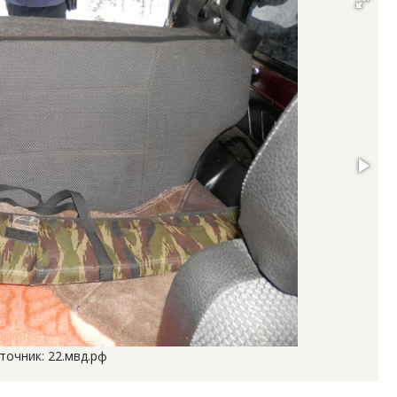
точник: 22.мвд.рф