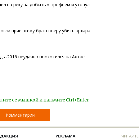
ел на реку за добытым трофеем и утонул
огли приезжему браконьеру убить архара
ы-2016 неудачно поохотился на Алтае
лите ее мышкой и нажмите Ctrl+Enter
Комментарии
ЕДАКЦИЯ
РЕКЛАМА
ЧИТАЙТЕ