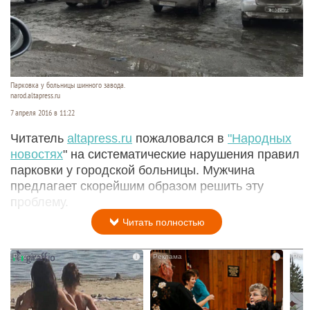
Парковка у больницы шинного завода.
narod.altapress.ru
7 апреля 2016 в 11:22
Читатель
altapress.ru
пожаловался в
"Народных
новостях
" на систематические нарушения правил
парковки у городской больницы. Мужчина
предлагает скорейшим образом решить эту
проблему.
Читать полностью
i
i