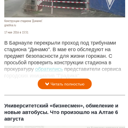
Конструкции стадиона "Динамо".
gradika.ru
17 мая 2016 в 15:51
В Барнауле перекрыли проход под трибунами
стадиона "Динамо". В мае его обследуют на
предмет безопасности для жизни горожан. С
просьбой проверить конструкции стадиона в
прокуратуру
обратились
представители сервиса
городских инициатив "Градика".
Читать полностью
Университетский «бизнесмен», обмеление и
новые автобусы. Что произошло на Алтае 6
августа