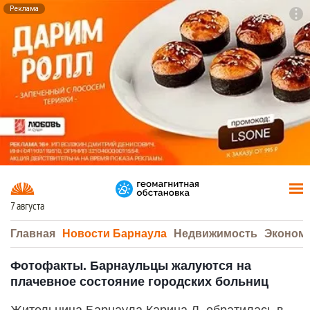
Реклама
To
F7
7 августа
Главная
Новости Барнаула
Недвижимость
Эконом
Фотофакты. Барнаульцы жалуются на
плачевное состояние городских больниц
Жительница Барнаула Карина Л. обратилась в