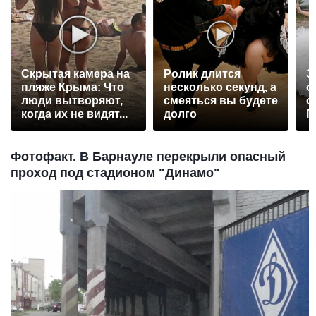
Скрытая камера на
Ролик длится
Э
пляже Крыма: Что
несколько секунд, а
о
люди вытворяют,
смеяться вы будете
с
когда их не видят...
долго
П
р
Фотофакт. В Барнауле перекрыли опасный
проход под стадионом "Динамо"