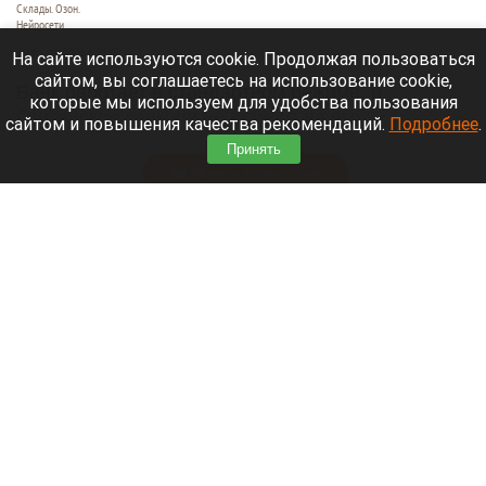
Склады. Озон.
Нейросети
6 августа 2026 в 22:00
На сайте используются cookie. Продолжая пользоваться
сайтом, вы соглашаетесь на использование cookie,
Банк работает в стандартном режиме, и
которые мы используем для удобства пользования
британские санкции не влияют на его
сайтом и повышения качества рекомендаций.
Подробнее
.
деятельность.
Принять
Читать полностью
Больница и медучреждения на Алтае
получили пять новых автомобилей