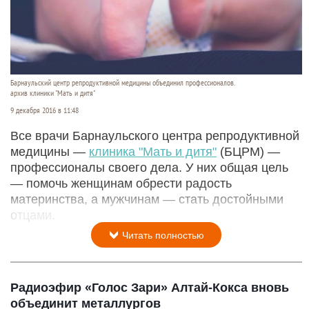
Барнаульский центр репродуктивной медицины объединил профессионалов.
архив клиники "Мать и дитя"
9 декабря 2016 в 11:48
Все врачи Барнаульского центра репродуктивной
медицины —
клиника "Мать и дитя"
(БЦРМ) —
профессионалы своего дела. У них общая цель
— помочь женщинам обрести радость
материнства, а мужчинам — стать достойными
отцами.
Читать полностью
Радиоэфир «Голос Зари» Алтай-Кокса вновь
объединит металлургов