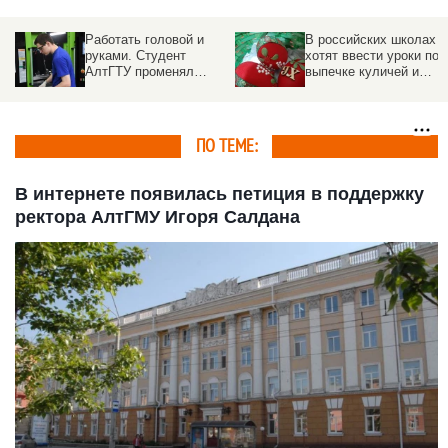
ся
Работать головой и
В российских школах
руками. Студент
хотят ввести уроки по
АлтГТУ променял
выпечке куличей и
бюджет на целевое и
росписи пасхальных
выиграл всероссийский
яиц
конкурс
ПО ТЕМЕ:
В интернете появилась петиция в поддержку
ректора АлтГМУ Игоря Салдана