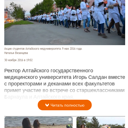
Акция студентов Алтайского медуниверситета. 9 мая 2016 года.
Наталья Вязанцева
30 ноября 2016 в 19:02
Ректор Алтайского государственного
медицинского университета Игорь Салдан вместе
с проректорами и деканами всех факультетов
примет участие во встрече со старшеклассниками
Барнаула и Алтайского края.
Читать полностью
i