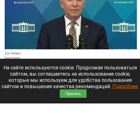
Джо Байден
Кадр видео
10 августа 2026 в 15:00
На сайте используются cookie. Продолжая пользоваться
сайтом, вы соглашаетесь на использование cookie,
Сын бывшего президента США сообщил, что рак
которые мы используем для удобства пользования
простаты Джо Байдена метастазировал в кости.
сайтом и повышения качества рекомендаций.
Подробнее
.
Врач объяснил, почему полного излечения ждать
Принять
не стоит.
Читать полностью
В Барнауле водитель Volvo насмерть сбил
мотоциклиста