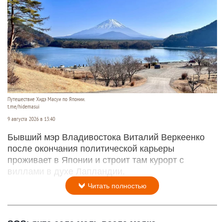
Путешествие Хидэ Масуи по Японии.
t.me/hidemasui
9 августа 2026 в 13:40
Бывший мэр Владивостока Виталий Веркеенко
после окончания политической карьеры
проживает в Японии и строит там курорт с
виллами в духе Лапландии.
Читать полностью