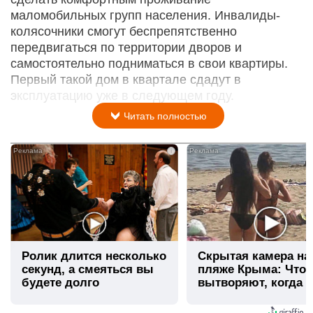
маломобильных групп населения. Инвалиды-
колясочники смогут беспрепятственно
передвигаться по территории дворов и
самостоятельно подниматься в свои квартиры.
Первый такой дом в квартале сдадут в
эксплуатацию уже в следующем году.
Читать полностью
i
Ролик длится несколько
Скрытая камера на
секунд, а смеяться вы
пляже Крыма: Что
будете долго
вытворяют, когда и
видят...