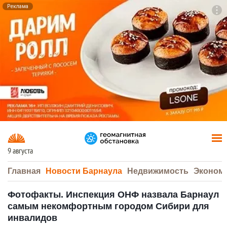
Реклама
To
F7
9 августа
Главная
Новости Барнаула
Недвижимость
Эконом
Фотофакты. Инспекция ОНФ назвала Барнаул
самым некомфортным городом Сибири для
инвалидов