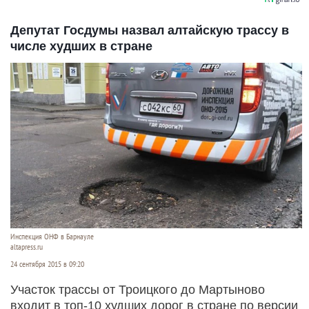
Депутат Госдумы назвал алтайскую трассу в
числе худших в стране
Инспекция ОНФ в Барнауле
altapress.ru
24 сентября 2015 в 09:20
Участок трассы от Троицкого до Мартыново
входит в топ-10 худших дорог в стране по версии