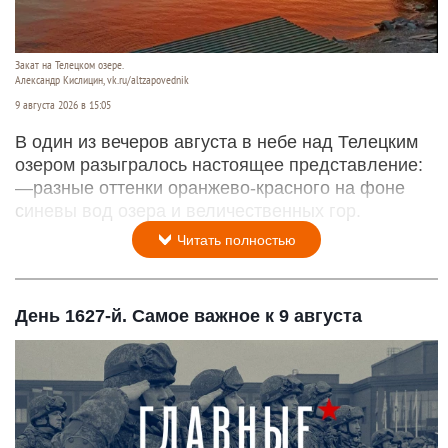
Закат на Телецком озере.
Александр Кислицин, vk.ru/altzapovednik
9 августа 2026 в 15:05
В один из вечеров августа в небе над Телецким
озером разыгралось настоящее представление:
—разные оттенки оранжево-красного на фоне
синевы вод озера и величественных гор.
Читать полностью
День 1627-й. Самое важное к 9 августа