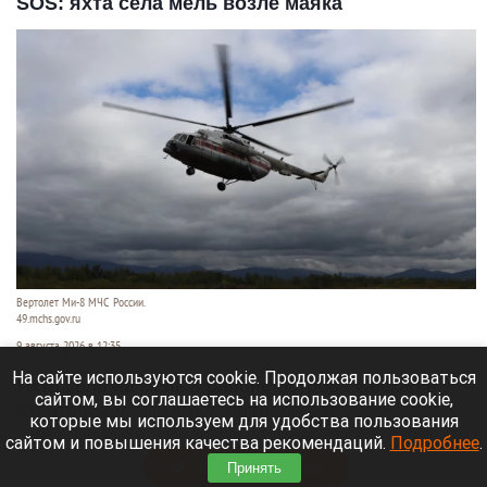
SOS: яхта села мель возле маяка
Вертолет Ми-8 МЧС России.
49.mchs.gov.ru
9 августа 2026 в 12:35
На сайте используются cookie. Продолжая пользоваться
Яхта села на мель в районе острова Сескар в
сайтом, вы соглашаетесь на использование cookie,
акватории Финского залива, пишет
которые мы используем для удобства пользования
«Коммерсантъ»
.
сайтом и повышения качества рекомендаций.
Подробнее
.
Читать полностью
Принять