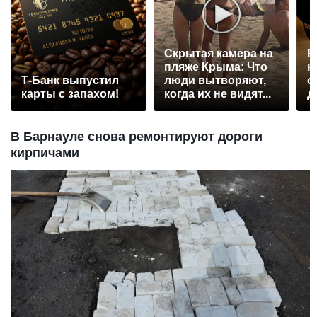
Скрытая камера на
Р
пляже Крыма: Что
н
Т-Банк выпустил
люди вытворяют,
с
карты с запахом!
когда их не видят...
д
В Барнауле снова ремонтируют дороги
кирпичами