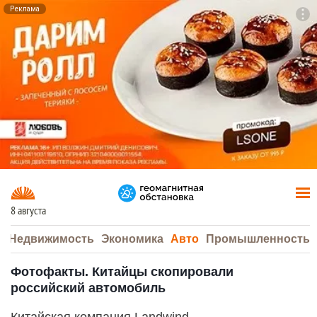
Реклама
To
F7
8 августа
а
Недвижимость
Экономика
Авто
Промышленность
Фотофакты. Китайцы скопировали
российский автомобиль
Китайская компания Landwind