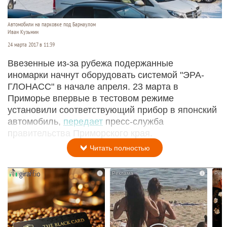
Автомобили на парковке под Барнаулом
Иван Кузьмин
24 марта 2017 в 11:39
Ввезенные из-за рубежа подержанные
иномарки начнут оборудовать системой "ЭРА-
ГЛОНАСС" в начале апреля. 23 марта в
Приморье впервые в тестовом режиме
установили соответствующий прибор в японский
автомобиль,
передает
пресс-служба
правительства Приморского края.
Читать полностью
i
i