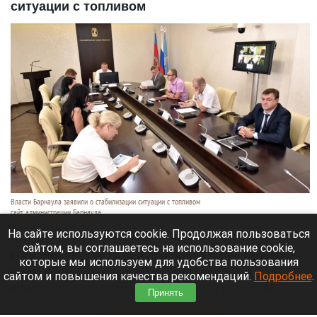
ситуации с топливом
Власти Барнаула заявили о стабилизации ситуации с топливом
сайт администрации Барнаула
7 августа 2026 в 18:30
На сайте используются cookie. Продолжая пользоваться
сайтом, вы соглашаетесь на использование cookie,
На заправках есть все основные виды горючего,
которые мы используем для удобства пользования
цены снижаются, городской транспорт и
сайтом и повышения качества рекомендаций.
Подробнее
.
коммунальные службы работают в обычном
Принять
режиме.