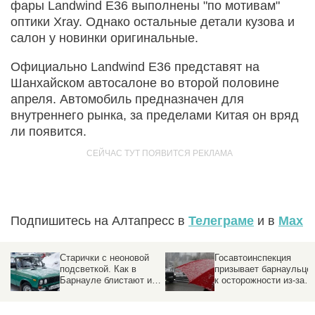
фары Landwind E36 выполнены "по мотивам"
оптики Xray. Однако остальные детали кузова и
салон у новинки оригинальные.
Официально Landwind E36 представят на
Шанхайском автосалоне во второй половине
апреля. Автомобиль предназначен для
внутреннего рынка, за пределами Китая он вряд
ли появится.
Подпишитесь на Алтапресс в
Телеграме
и в
Max
Старички с неоновой
Госавтоинспекция
подсветкой. Как в
призывает барнаульце
Барнауле блистают и
к осторожности из-за
прячутся в сугробах
ухудшения погоды
советские авто