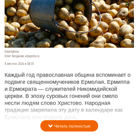
Картофель.
Олег Богданов, altapress.ru
8 августа 2026 в 08:35
Каждый год православная община вспоминает о
подвиге священномучеников Ермолая, Ермиппа
и Ермократа — служителей Никомидийской
церкви. В эпоху суровых гонений они смело
несли людям слово Христово. Народная
традиция закрепила эту дату в календаре как
Ермолаев или Марьев день.
Читать полностью