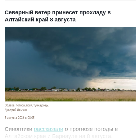
Северный ветер принесет прохладу в
Алтайский край 8 августа
Облака, погода, поля, тучи,дождь.
Дмитрий Лямзин
8 августа 2026 в 08:05
Синоптики
рассказали
о прогнозе погоды в
Алтайском крае и Барнауле на 8 августа.