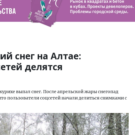
й снег на Алтае:
етей делятся
локурихе выпал снег. После апрельской жары снегопад
что пользователи соцсетей начали делиться снимками с