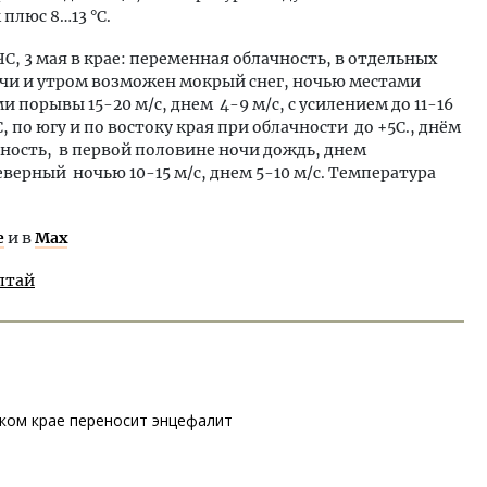
 плюс 8…13 °С.
, 3 мая в крае: переменная облачность, в отдельных
очи и утром возможен мокрый снег, ночью местами
и порывы 15-20 м/с, днем 4-9 м/с, с усилением до 11-16
С, по югу и по востоку края при облачности до +5С., днём
ачность, в первой половине ночи дождь, днем
верный ночью 10-15 м/с, днем 5-10 м/с. Температура
е
и в
Max
лтай
ком крае переносит энцефалит