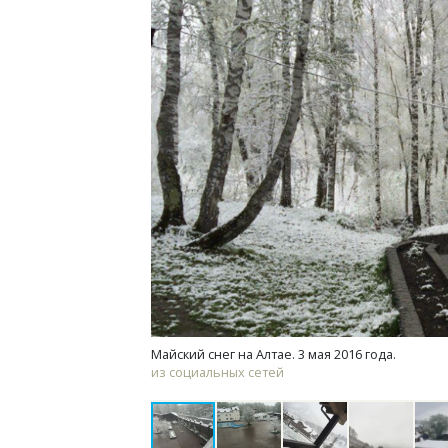
Архитектурный код начинается с
Смел
земли. Мощение крупноформатными
Ген
плитами становится новым
ЗИАС
стандартом благоустройства
трен
СТРОИТЕЛЬСТВО
СТР
Майский снег на Алтае. 3 мая 2016 года.
из социальных сетей