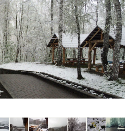
ость архитектурных идей.
Ищем новые берега. Ген
еральный директор компании
«Жилищной инициативы»
 — об эстетике городов,
Гатилов — о том, как де
дах в фасадах и развитии рынка
оставаться на плаву, ког
штормит
ОИТЕЛЬСТВО
СТРОИТЕЛЬСТВО