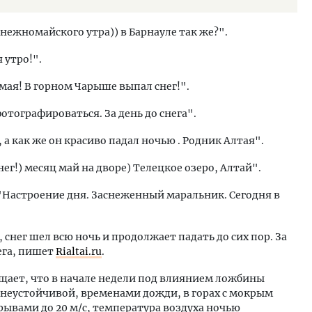
нежномайского утра)) в Барнауле так же?".
 утро!".
 мая! В горном Чарыше выпал снег!".
фотографироваться. За день до снега".
 а как же он красиво падал ночью . Родник Алтая".
ег!) месяц май на дворе) Телецкое озеро, Алтай".
Настроение дня. Заснеженный маральник. Сегодня в
снег шел всю ночь и продолжает падать до сих пор. За
ега, пишет
Rialtai.ru
.
ает, что в начале недели под влиянием ложбины
 неустойчивой, временами дожди, в горах с мокрым
рывами до 20 м/с, температура воздуха ночью