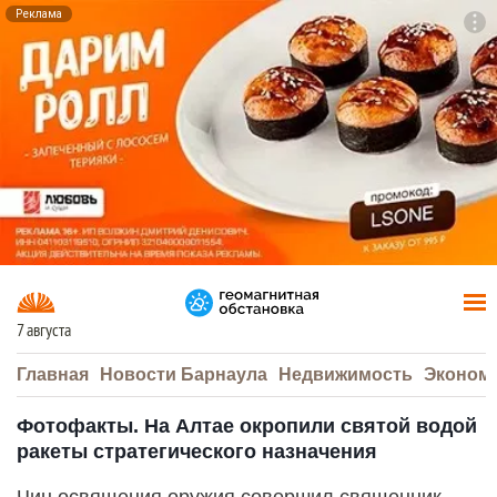
Реклама
To
F7
7 августа
Главная
Новости Барнаула
Недвижимость
Эконом
Фотофакты. На Алтае окропили святой водой
ракеты стратегического назначения
Чин освящения оружия совершил священник