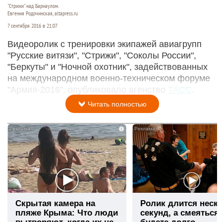
"Стрижи" над Барнаулом.
Евгения Родочинская, altapress.ru
7 сентября 2016 в 21:07
Видеоролик с тренировки экипажей авиагрупп
"Русские витязи", "Стрижи", "Соколы России",
"Беркуты" и "Ночной охотник", задействованных
на международном военно-техническом форуме
"Армия-2016", опубликовало агенство
ТАСС
.
Читать полностью
i
Скрытая камера на
Ролик длится неск
пляже Крыма: Что люди
секунд, а смеяться