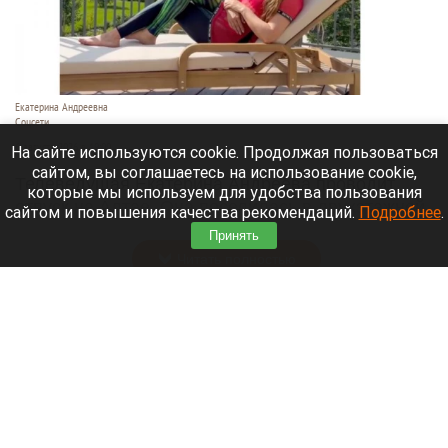
Екатерина Андреевна
Соцсети
6 августа 2026 в 19:00
На сайте используются cookie. Продолжая пользоваться
сайтом, вы соглашаетесь на использование cookie,
Телеведущая Екатерина Андреева проводит
которые мы используем для удобства пользования
отпуск на Алтае. Она поселилась в двухэтажной
сайтом и повышения качества рекомендаций.
Подробнее
.
вилле с видом на горы у реки Катунь.
Принять
Читать полностью
Медведю Мише в барнаульском зоопарке
устроили освежающий душ в жару. Видео