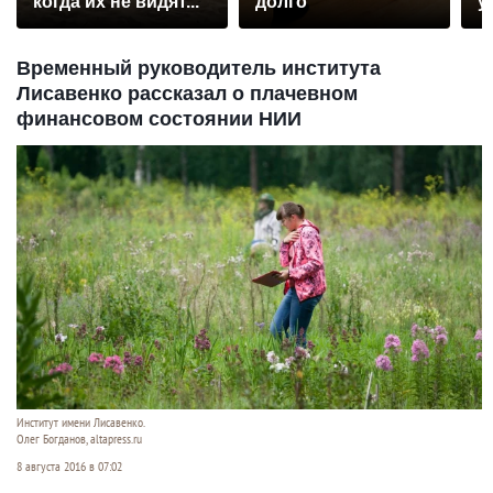
когда их не видят...
долго
у
Временный руководитель института
Лисавенко рассказал о плачевном
финансовом состоянии НИИ
Институт имени Лисавенко.
Олег Богданов, altapress.ru
8 августа 2016 в 07:02