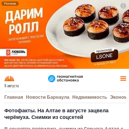
Реклама
To
F7
8 августа
Главная
Новости Барнаула
Недвижимость
Эконом
Фотофакты. На Алтае в августе зацвела
черёмуха. Снимки из соцсетей
В соцсетях появились снимки из Горного Алтая с