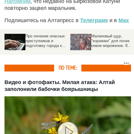
Напомним
, что недавно на Бирюзовой Катуни
повторно зацвел маральник.
Подпишитесь на Алтапресс в
Телеграме
и в
Max
Про лечение опасных
Малиновый щур,
преступников и
"корзинки" для почек и
подготовку города к
новое мороженое. 8
Крещению. Altapress.ru
самых хороших
рекомендует почитать
новостей января
это, это и еще вот это
ПО ТЕМЕ:
Видео и фотофакты. Милая атака: Алтай
заполонили бабочки боярышницы