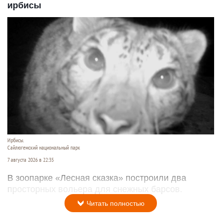
ирбисы
Ирбисы.
Сайлюгемский национальный парк
7 августа 2026 в 22:35
В зоопарке «Лесная сказка» построили два
просторных вольера для снежных барсов.
Читать полностью