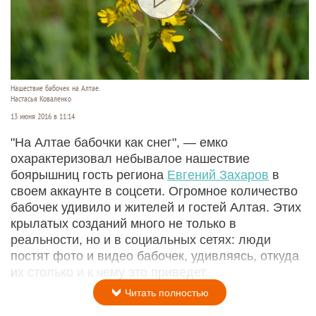
Нашествие бабочек на Алтае.
Настасья Коваленко
13 июня 2016 в 11:14
"На Алтае бабочки как снег", — емко
охарактеризовал небывалое нашествие
боярышниц гость региона
Евгений Захаров
в
своем аккаунте в соцсети. Огромное количество
бабочек удивило и жителей и гостей Алтая. Этих
крылатых созданий много не только в
реальности, но и в социальных сетях: люди
постят фото и видео бабочек, удивляясь, откуда
их столько и к чему это приведет.
Читать полностью