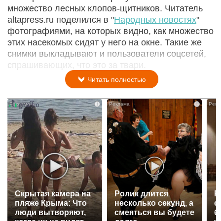
множество лесных клопов-щитников. Читатель
altapress.ru поделился в "
Народных новостях
"
фотографиями, на которых видно, как множество
этих насекомых сидят у него на окне. Такие же
снимки выкладывают и пользователи соцсетей,
спрашивающих, что это за твари.
Читать полностью
i
i
Скрытая камера на
Ролик длится
Р
пляже Крыма: Что
несколько секунд, а
с
люди вытворяют,
смеяться вы будете
б